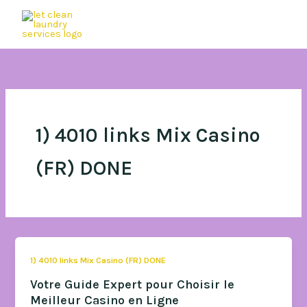
Skip
to
SIGN IN
content
1) 4010 links Mix Casino
(FR) DONE
1) 4010 links Mix Casino (FR) DONE
Votre Guide Expert pour Choisir le
Meilleur Casino en Ligne