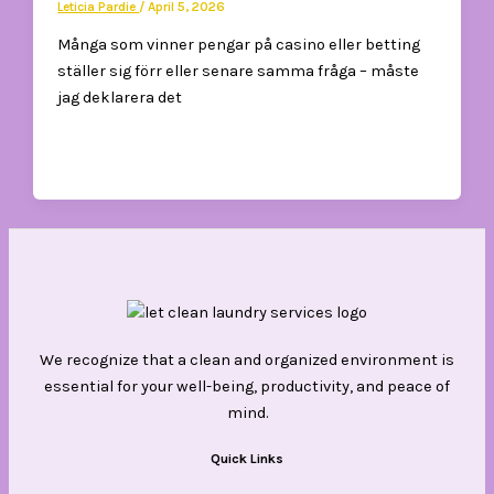
Leticia Pardie
/
April 5, 2026
Många som vinner pengar på casino eller betting
ställer sig förr eller senare samma fråga – måste
jag deklarera det
We recognize that a clean and organized environment is
essential for your well-being, productivity, and peace of
mind.
Quick Links