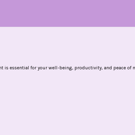
 is essential for your well-being, productivity, and peace of 