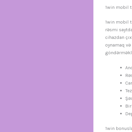
1win mobil t
1win mobil 
rəsmi saytda
cihazdan çıx
oynamaq və h
göndərməklə
And
Rəs
Can
Tez
Şəx
Bir
Dep
1win bonusl