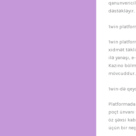
qanunvericil
dəstəkləyir.
1win platfor
1win platfor
xidmət təkli
ilə yanaşı,
Kazino bölmə
mövcuddur. 1
1win-də qeyd
Platformada 
poçt ünvanı 
öz şəxsi kab
üçün bir neç