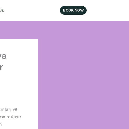
Us
BOOK NOW
SIGN IN
və
r
ınları və
orma müasir
n