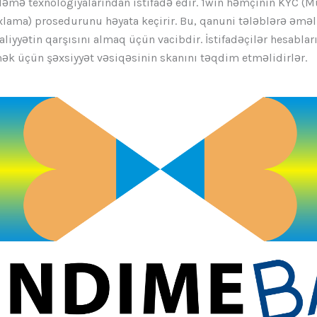
ləmə texnologiyalarından istifadə edir. 1win həmçinin KYC (M
xlama) prosedurunu həyata keçirir. Bu, qanuni tələblərə əmə
liyyətin qarşısını almaq üçün vacibdir. İstifadəçilər hesablar
ək üçün şəxsiyyət vəsiqəsinin skanını təqdim etməlidirlər.