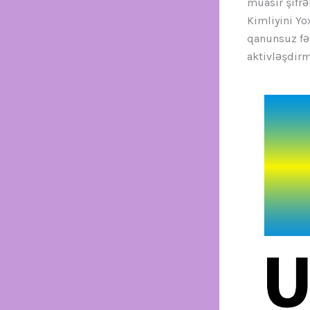
müasir şifrə
Kimliyini Yo
qanunsuz fəa
aktivləşdirm