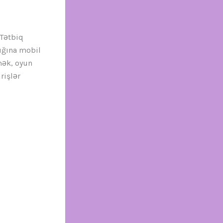
 Tətbiq
lığına mobil
tmək, oyun
rişlər