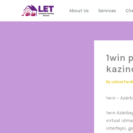
Skip
About Us
Services
Cli
to
content
1win 
kazin
By
Leticia Pard
1win – Azər
1win Azərbay
virtual idma
interfeysi, 