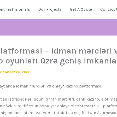
ent Testimonials
Our Projects
Get A Quote
Contact 
platformasi – idman mərcləri 
o oyunları üzrə geniş imkanla
ie
/
March 23, 2026
baycanda idman mərcləri və onlayn kazino platforması
can istifadəçiləri üçün idman mərcləri, canlı kazino, slot maş
n növləri təklif edən populyar onlayn platformadır. Bu platf
geniş bonus sistemi və mobil tətbiqi ilə seçilir. 1win Azərbayca