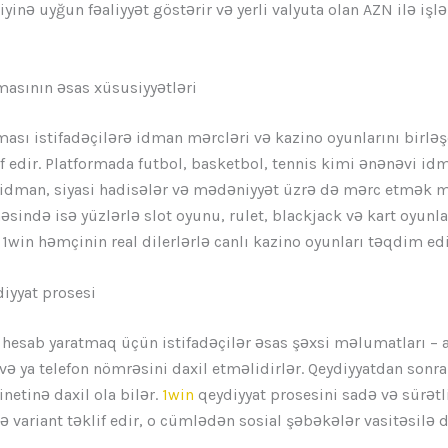
iyinə uyğun fəaliyyət göstərir və yerli valyuta olan AZN ilə işl
masının əsas xüsusiyyətləri
ması istifadəçilərə idman mərcləri və kazino oyunlarını birlə
f edir. Platformada futbol, basketbol, tennis kimi ənənəvi id
 e-idman, siyasi hadisələr və mədəniyyət üzrə də mərc etmə
sində isə yüzlərlə slot oyunu, rulet, blackjack və kart oyunla
win həmçinin real dilerlərlə canlı kazino oyunları təqdim edi
iyyat prosesi
hesab yaratmaq üçün istifadəçilər əsas şəxsi məlumatları – a
və ya telefon nömrəsini daxil etməlidirlər. Qeydiyyatdan sonra
inetinə daxil ola bilər.
1win
qeydiyyat prosesini sadə və sürət
ə variant təklif edir, o cümlədən sosial şəbəkələr vasitəsilə 