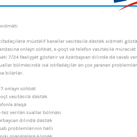
 xidməti
tifadəçilərə müxtəlif kanallar vasitəsilə dəstək xidməti göstər
dasına onlayn söhbət, e-poçt və telefon vasitəsilə müraciət 
ti 7/24 fəaliyyət göstərir və Azərbaycan dilində də cavab verə
suallar bölməsində isə istifadəçilər ən çox yaranan problemlə
 bilərlər.
/7 onlayn söhbət
oçt vasitəsilə dəstək
efonla əlaqə
-tez verilən suallar bölməsi
ərbaycan dilində dəstək
ab problemlərinin həlli
xniki məsələlərə kömək