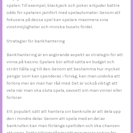
spelen. Till exempel, blackjack och poker erbjuder bättre
odds för spelaren jämfört med spelautomater. Genom att
fokusera på dessa spel kan spelare maximera sina
vinstmöjligheter och minska husets fördel.
Strategier för bankhantering
Bankhantering är en avgörande aspekt av strategin för att
vinna på kasino. Spelare bör alltid sätta en budget och
strikt hålla sig till den. Genom att bestämma hur mycket
pengar som kan spenderas i förväg, kan man undvika att
förlora mer än man har råd med. Det är också viktigt att
veta när man ska sluta spela, oavsett om man vinner eller
förlorar.
Ett populärt sätt att hantera sin bankrulle är att dela upp
den i mindre delar. Genom att spela med en del av
bankrullen kan man förlänga speltiden och öka chansen
att vinna. Detta tillvägagångssätt minimerar risken för