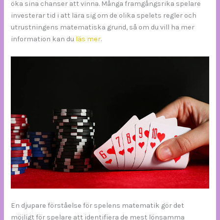
öka sina chanser att vinna. Många framgångsrika spelare
investerar tid i att lära sig om de olika spelets regler och
utrustningens matematiska grund, så om du vill ha mer
information kan du
läs mer
.
En djupare förståelse för spelens matematik gör det
möjligt för spelare att identifiera de mest lönsamma