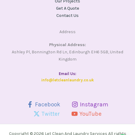
Our Projects
Get A Quote
Contact Us
Address
Physical Address:
Ashley Pl, Bonnington Rd Ln, Edinburgh EH6 5GB, United
Kingdom
Email Us​:
info@letcleanlaundry.co.uk
Facebook
Instagram
Twitter
YouTube
Copyright © 2026 Let Clean And Laundry Services All rights