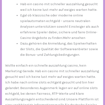
Hab ein casino mit schneller auszahlung gesucht
weil ich keine lust mehr auf ewiges warten hatte.
Egal ob klassische oder moderne online
spielautomaten echtgeld – unsere neutralen
Analysen unterstützen sowohl Einsteiger als auch
erfahrene Spieler dabei, sichere und faire Online-
Casino-Angebote zu finden.Mehr ansehen
Dazu gehören die Anmeldung, das Spielverhalten
der Slots, die Qualität der Softwareanbieter sowie
die Bonus- und Zahlungsbedingungen.
Wollte einfach ein schnelle auszahlung casino, kein
Marketing-Gerede. Hab ein casino mit schneller auszahlung
gesucht weil ich keine lust mehr auf ewiges warten hatte.
Ich habe nach online slots echtgeld gesucht und bin hier
gelandet. Besonderes Augenmerk legen wir auf online slots
echtgeld, bei denen Fairness, RTP-Werte und klare
Auszahlungsregeln entscheidend sind. Unsere Plattform ist
eine unabhängige Informationsquelle für deutsche Spieler,