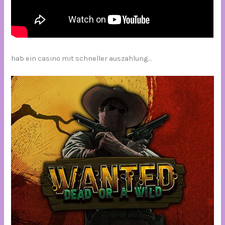
hab ein casino mit schneller auszahlung…