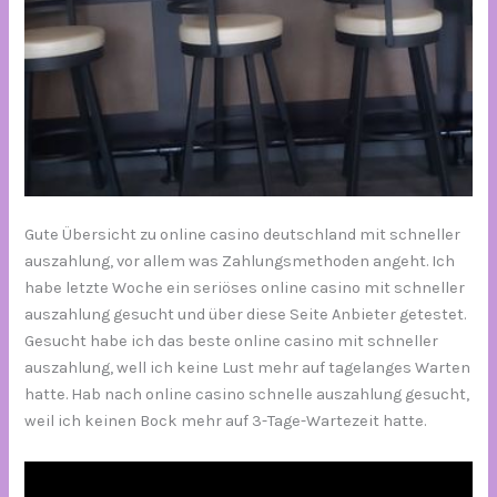
Gute Übersicht zu online casino deutschland mit schneller
auszahlung, vor allem was Zahlungsmethoden angeht. Ich
habe letzte Woche ein seriöses online casino mit schneller
auszahlung gesucht und über diese Seite Anbieter getestet.
Gesucht habe ich das beste online casino mit schneller
auszahlung, well ich keine Lust mehr auf tagelanges Warten
hatte. Hab nach online casino schnelle auszahlung gesucht,
weil ich keinen Bock mehr auf 3-Tage-Wartezeit hatte.