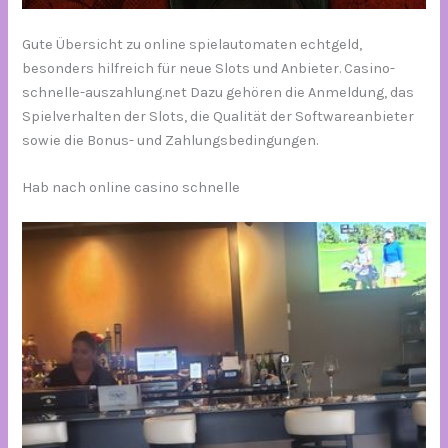
Gute Übersicht zu online spielautomaten echtgeld,
besonders hilfreich für neue Slots und Anbieter. Casino-
schnelle-auszahlung.net Dazu gehören die Anmeldung, das
Spielverhalten der Slots, die Qualität der Softwareanbieter
sowie die Bonus- und Zahlungsbedingungen.
Hab nach online casino schnelle