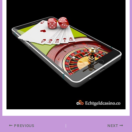
PREVIOUS
NEXT