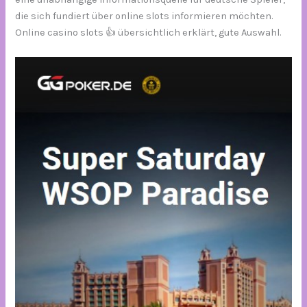
die sich fundiert über online slots informieren möchten.
Online casino slots 👍 übersichtlich erklärt, gute Auswahl.