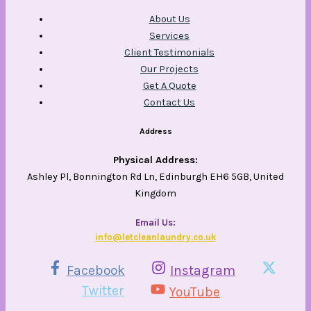
About Us
Services
Client Testimonials
Our Projects
Get A Quote
Contact Us
Address
Physical Address:
Ashley Pl, Bonnington Rd Ln, Edinburgh EH6 5GB, United
Kingdom
Email Us​:
info@letcleanlaundry.co.uk
Facebook
Instagram
Twitter
YouTube