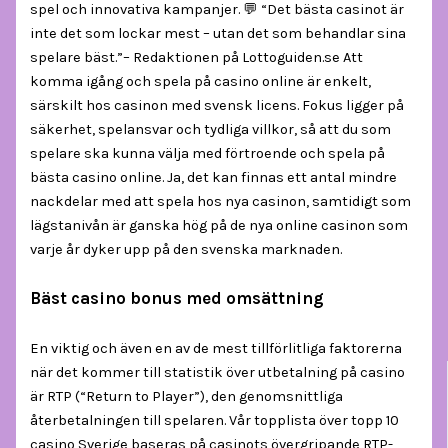
spel och innovativa kampanjer. 💬 “Det bästa casinot är
inte det som lockar mest – utan det som behandlar sina
spelare bäst.”– Redaktionen på Lottoguiden.se Att
komma igång och spela på casino online är enkelt,
särskilt hos casinon med svensk licens. Fokus ligger på
säkerhet, spelansvar och tydliga villkor, så att du som
spelare ska kunna välja med förtroende och spela på
bästa casino online. Ja, det kan finnas ett antal mindre
nackdelar med att spela hos nya casinon, samtidigt som
lägstanivån är ganska hög på de nya online casinon som
varje år dyker upp på den svenska marknaden.
Bäst casino bonus med omsättning
En viktig och även en av de mest tillförlitliga faktorerna
när det kommer till statistik över utbetalning på casino
är RTP (“Return to Player”), den genomsnittliga
återbetalningen till spelaren. Vår topplista över topp 10
casino Sverige baseras på casinots övergripande RTP-