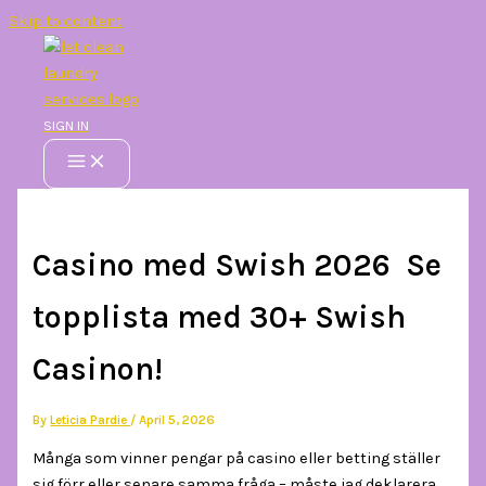
Skip to content
SIGN IN
Casino med Swish 2026 ️ Se
topplista med 30+ Swish
Casinon!
By
Leticia Pardie
/
April 5, 2026
Många som vinner pengar på casino eller betting ställer
sig förr eller senare samma fråga – måste jag deklarera