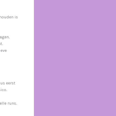
 houden is
jagen.
t.
ieve
us eerst
ico.
elle runs.