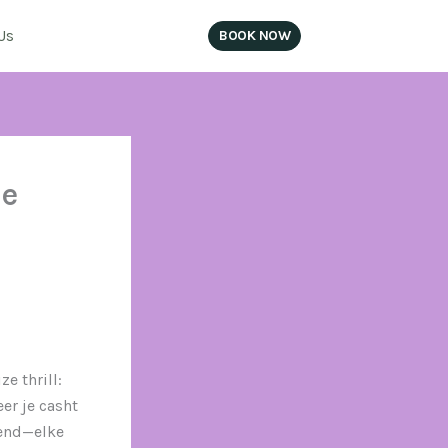
Us
BOOK NOW
SIGN IN
me
e thrill:
er je casht
vend—elke