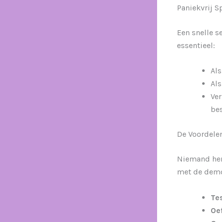
Paniekvrij S
Een snelle s
essentieel:
Als
Als
Ver
bes
De Voordele
Niemand her
met de demo 
Tes
Oe