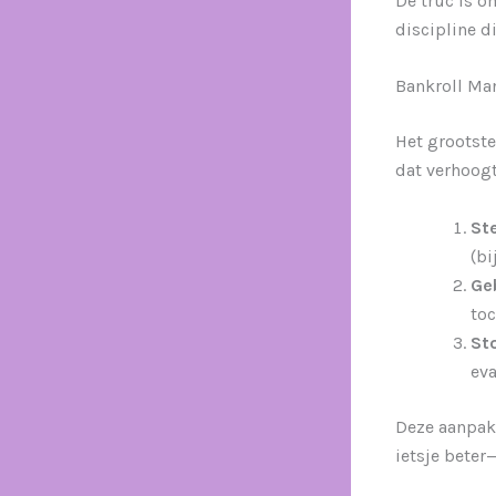
De truc is o
discipline d
Bankroll Ma
Het grootste
dat verhoogt
Ste
(bi
Geb
toc
Sto
eva
Deze aanpak 
ietsje bete