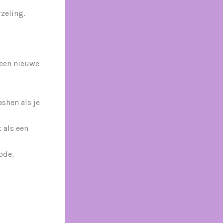
zeling.
t een nieuwe
ashen als je
t als een
ode,