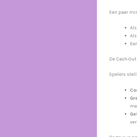
Een paar mi
Als
Als
Een
De Cash‑Out
Spelers stel
Co
Gre
me
Ge
ver