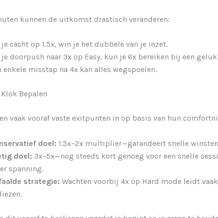
nuten kunnen de uitkomst drastisch veranderen:
 je casht op 1.5x, win je het dubbele van je inzet.
 je doorpush naar 3x op Easy, kun je 6x bereiken bij een geluk
 enkele misstap na 4x kan alles wegspoelen.
 Klok Bepalen
len vaak vooraf vaste exitpunten in op basis van hun comfortn
nservatief doel:
1.5x–2x multiplier—garandeert snelle winsten
tig doel:
3x–5x—nog steeds kort genoeg voor een snelle sess
er spanning.
faalde strategie:
Wachten voorbij 4x op Hard mode leidt vaak 
liezen.