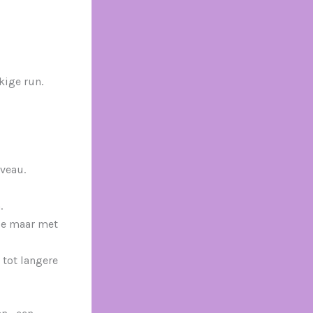
kige run.
iveau.
.
ie maar met
tot langere