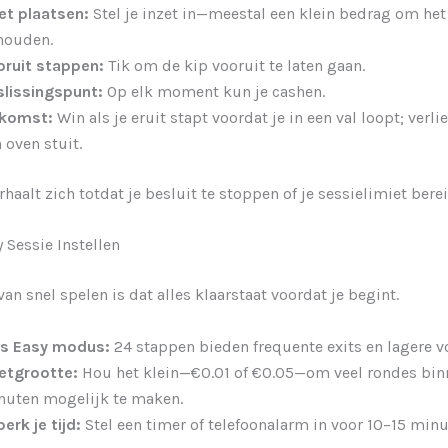
et plaatsen:
Stel je inzet in—meestal een klein bedrag om het 
houden.
oruit stappen:
Tik om de kip vooruit te laten gaan.
slissingspunt:
Op elk moment kun je cashen.
tkomst:
Win als je eruit stapt voordat je in een val loopt; verlie
 oven stuit.
haalt zich totdat je besluit te stoppen of je sessielimiet berei
y Sessie Instellen
an snel spelen is dat alles klaarstaat voordat je begint.
es Easy modus:
24 stappen bieden frequente exits en lagere vol
zetgrootte:
Hou het klein—€0.01 of €0.05—om veel rondes bin
nuten mogelijk te maken.
erk je tijd:
Stel een timer of telefoonalarm in voor 10–15 minu