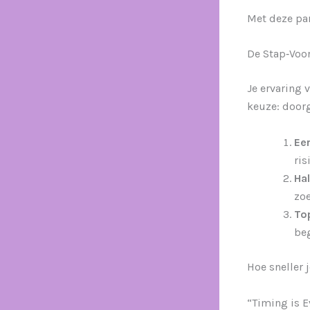
Met deze par
De Stap‑Voo
Je ervaring 
keuze: doorg
Ee
ris
Ha
zoe
To
beg
Hoe sneller 
“Timing is E