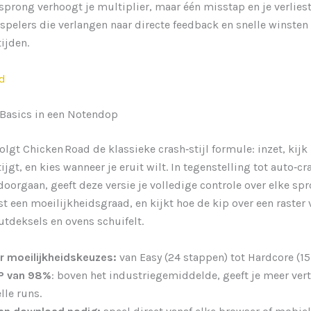
sprong verhoogt je multiplier, maar één misstap en je verliest 
 spelers die verlangen naar directe feedback en snelle winsten
ijden.
d
Basics in een Notendop
volgt Chicken Road de klassieke crash‑stijl formule: inzet, kijk
tijgt, en kies wanneer je eruit wilt. In tegenstelling tot auto‑
doorgaan, geeft deze versie je volledige controle over elke spro
est een moeilijkheidsgraad, en kijkt hoe de kip over een raster 
tdeksels en ovens schuifelt.
r moeilijkheidskeuzes:
van Easy (24 stappen) tot Hardcore (15
P van 98%
: boven het industriegemiddelde, geeft je meer ver
lle runs.