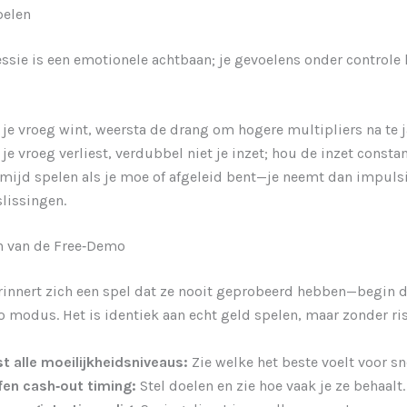
pelen
essie is een emotionele achtbaan; je gevoelens onder controle
 je vroeg wint, weersta de drang om hogere multipliers na te 
 je vroeg verliest, verdubbel niet je inzet; hou de inzet constan
mijd spelen als je moe of afgeleid bent—je neemt dan impuls
lissingen.
n van de Free‑Demo
innert zich een spel dat ze nooit geprobeerd hebben—begin d
modus. Het is identiek aan echt geld spelen, maar zonder ris
t alle moeilijkheidsniveaus:
Zie welke het beste voelt voor sn
fen cash‑out timing:
Stel doelen en zie hoe vaak je ze behaalt.