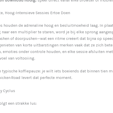
en download nodig:
speel direct vanaf elke browser of mobiel
e, Hoog‑Intensieve Sessies Ertoe Doen
es houden de adrenaline hoog en besluitmoeheid laag. In plaa
naar een multiplier te staren, word je bij elke sprong aange
hen of doorpushen—wat een ritme creëert dat bijna op speed 
genieten van korte uitbarstingen merken vaak dat ze zich bet
, emoties onder controle houden, en elke sessie afsluiten met
voel van voltooiing.
 typische koffiepauze: je wilt iets boeiends dat binnen tien m
hicken Road levert dat perfecte moment.
y Cyclus
olgt een strakke lus: