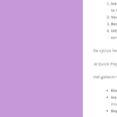
Inz
te 
Vo
Be
Ui
een
De cyclus her
Je Quick Pla
Het geheim v
Ki
In
mi
Bep