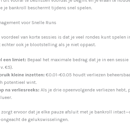
m dit vooraf te beslissen voordat je begint en je eraan te hou
ie je bankroll beschermt tijdens snel spelen.
nagement voor Snelle Runs
 voordeel van korte sessies is dat je veel rondes kunt spelen i
 echter ook je blootstelling als je niet oppast.
l een limiet:
Bepaal het maximale bedrag dat je in een sessie 
jv. €5).
ruik kleine inzetten:
€0.01–€0.05 houdt verliezen beheersbaar
h potentieel wint.
p na verliesreeks:
Als je drie opeenvolgende verliezen hebt, 
lueer.
zorgt ervoor dat je elke pauze afsluit met je bankroll intact—o
r—ongeacht de gelukswisselingen.