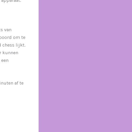
 apparaat.
ts van
spoord om te
chess lijkt.
er kunnen
 een
inuten af te