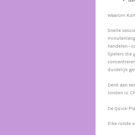
Ge
Waarom Kort
Snelle sessi
minutenlang 
handelen—cas
Spelers die 
concentreren
duidelijk ge
Denk aan een
ronden is. C
De Quick‑Pla
Elke ronde v