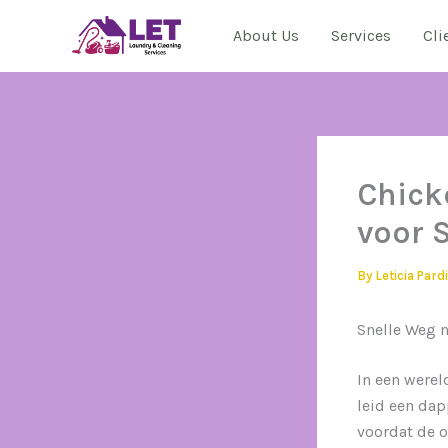
Skip
About Us
Services
Cli
to
content
Chick
voor 
By
Leticia Pard
Snelle Weg n
In een werel
leid een dap
voordat de o