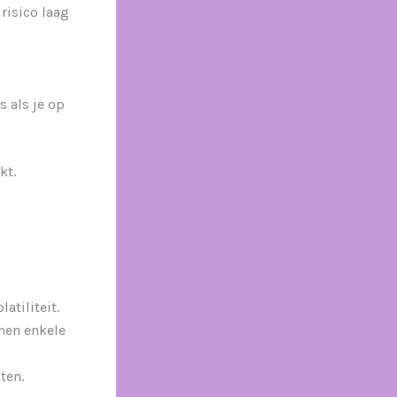
risico laag
s als je op
kt.
atiliteit.
nen enkele
ten.