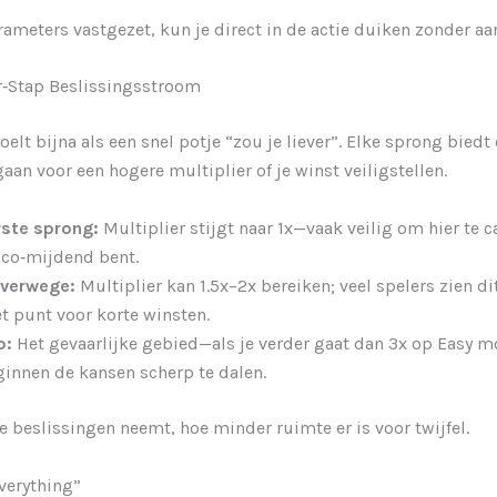
ameters vastgezet, kun je direct in de actie duiken zonder aar
r‑Stap Beslissingsstroom
voelt bijna als een snel potje “zou je liever”. Elke sprong bied
aan voor een hogere multiplier of je winst veiligstellen.
rste sprong:
Multiplier stijgt naar 1x—vaak veilig om hier te c
ico‑mijdend bent.
lverwege:
Multiplier kan 1.5x–2x bereiken; veel spelers zien di
t punt voor korte winsten.
p:
Het gevaarlijke gebied—als je verder gaat dan 3x op Easy m
innen de kansen scherp te dalen.
je beslissingen neemt, hoe minder ruimte er is voor twijfel.
verything”