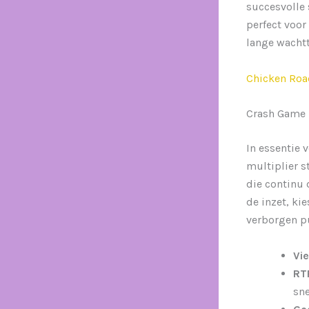
succesvolle 
perfect voor
lange wachtt
Chicken Roa
Crash Game 
In essentie 
multiplier s
die continu 
de inzet, ki
verborgen pu
Vie
RT
sne