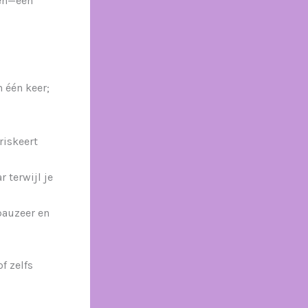
den—een
n één keer;
riskeert
 terwijl je
pauzeer en
f zelfs