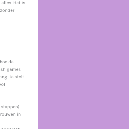
alles. Het is
 zonder
 hoe de
crash games
ng. Je stelt
vol
 stappen).
trouwen in