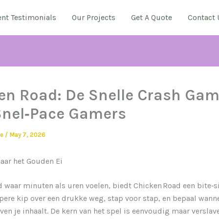
ent Testimonials
Our Projects
Get A Quote
Contact 
en Road: De Snelle Crash Ga
Snel‑Pace Gamers
ie
/
May 7, 2026
aar het Gouden Ei
d waar minuten als uren voelen, biedt Chicken Road een bite‑siz
pere kip over een drukke weg, stap voor stap, en bepaal wanne
ven je inhaalt. De kern van het spel is eenvoudig maar versla