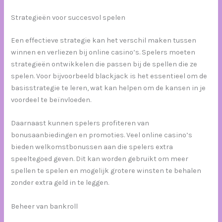
Strategieën voor succesvol spelen
Een effectieve strategie kan het verschil maken tussen
winnen en verliezen bij online casino’s. Spelers moeten
strategieën ontwikkelen die passen bij de spellen die ze
spelen. Voor bijvoorbeeld blackjack is het essentieel om de
basisstrategie te leren, wat kan helpen om de kansen in je
voordeel te beïnvloeden.
Daarnaast kunnen spelers profiteren van
bonusaanbiedingen en promoties. Veel online casino’s
bieden welkomstbonussen aan die spelers extra
speeltegoed geven. Dit kan worden gebruikt om meer
spellen te spelen en mogelijk grotere winsten te behalen
zonder extra geld in te leggen.
Beheer van bankroll