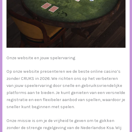
Onze website en jouw spelervaring
Op onze website presenteren we de beste online casino’s
zonder CRUKS in 2026. We richten ons op het verbeteren
van jouw speelervaring door snelle en gebruiksvriendelijke
platforms aan te bieden. Je kunt genieten van een versnelde
registratie en een flexibeler aanbod van spellen, waardoor je
sneller kunt beginnen met spelen.
Onze missie is om je de vrijheid te geven om te gokken
zonder de strenge regelgeving van de Nederlandse Ksa. Wij