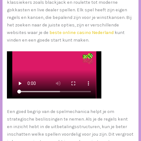
klassiekers zoals blackjack en roulette tot moderne
gokkasten en live dealer spellen. Elk spel heeft zijn eigen
regels en kansen, die bepalend zijn voor je winstkansen. Bij
het zoeken naar de juiste opties, zijn er verschillende
websites waar je de
beste online casino Nederland
kunt
vinden en een goede start kunt maken.
Een goed begrip van de spelmechanica helpt je om
strategische beslissingen te nemen. Als je de regels kent
en inzicht hebt in de uitbetalingsstructuren, kun je beter
inschatten welke spellen voordelig voor jou zijn. Dit vergroot