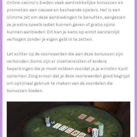
Online casino’s bieden vaak aantrekkelijke bonussen en
promoties aan nieuwe en bestaande spelers. Het is een
slimme zet om deze aanbiedingen te benutten, aangezien
ze je extra speelkrediet kunnen geven of gratis spins
kunnen aanbieden. Dit kan je kans op winst aanzienlijk
verhogen zonder je eigen geld in te zetten.
Let echter op de voorwaarden die aan deze bonussen zijn
verbonden. Soms zijn er inzetvereisten of andere
beperkingen die je moet voldoen voordat je je winsten kunt
opnemen. Zorg ervoor dat je deze voorwaarden goed begrijpt
om optimaal gebruik te maken van de voordelen die
bonussen bieden.