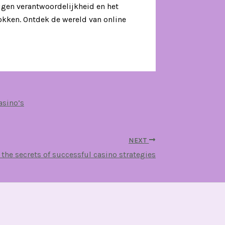
igen verantwoordelijkheid en het
kken. Ontdek de wereld van online
asino’s
NEXT
the secrets of successful casino strategies