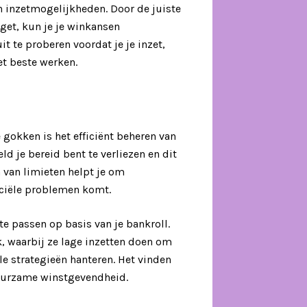
en inzetmogelijkheden. Door de juiste
dget, kun je je winkansen
t te proberen voordat je je inzet,
et beste werken.
 gokken is het efficiënt beheren van
ld je bereid bent te verliezen en dit
 van limieten helpt je om
nciële problemen komt.
te passen op basis van je bankroll.
, waarbij ze lage inzetten doen om
le strategieën hanteren. Het vinden
 duurzame winstgevendheid.