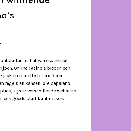
an winnende
no’s
n
ntsluiten, is het van essentieel
ijpen. Online casino’s bieden een
ckjack en roulette tot moderne
gen regels en kansen, die bepalend
opties, zijn er verschillende websites
n een goede start kunt maken.