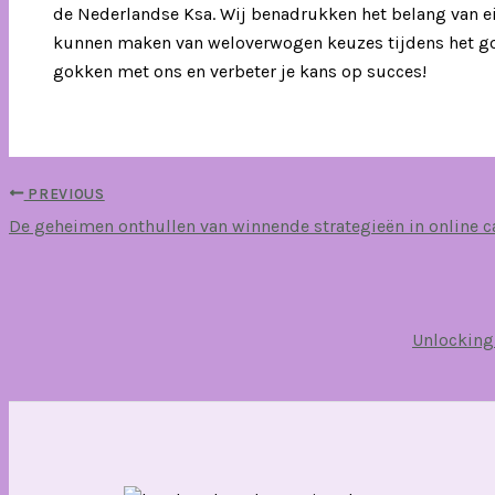
de Nederlandse Ksa. Wij benadrukken het belang van e
kunnen maken van weloverwogen keuzes tijdens het go
gokken met ons en verbeter je kans op succes!
PREVIOUS
De geheimen onthullen van winnende strategieën in online c
Unlocking 