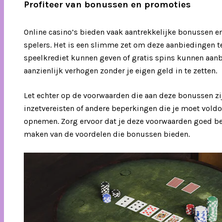
Profiteer van bonussen en promoties
Online casino’s bieden vaak aantrekkelijke bonussen 
spelers. Het is een slimme zet om deze aanbiedingen te
speelkrediet kunnen geven of gratis spins kunnen aanb
aanzienlijk verhogen zonder je eigen geld in te zetten.
Let echter op de voorwaarden die aan deze bonussen zi
inzetvereisten of andere beperkingen die je moet voldo
opnemen. Zorg ervoor dat je deze voorwaarden goed be
maken van de voordelen die bonussen bieden.