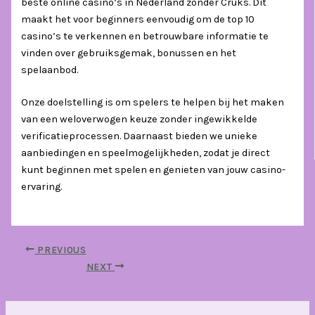
beste online casino’s in Nederland zonder Cruks. Dit
maakt het voor beginners eenvoudig om de top 10
casino’s te verkennen en betrouwbare informatie te
vinden over gebruiksgemak, bonussen en het
spelaanbod.
Onze doelstelling is om spelers te helpen bij het maken
van een weloverwogen keuze zonder ingewikkelde
verificatieprocessen. Daarnaast bieden we unieke
aanbiedingen en speelmogelijkheden, zodat je direct
kunt beginnen met spelen en genieten van jouw casino-
ervaring.
PREVIOUS
NEXT