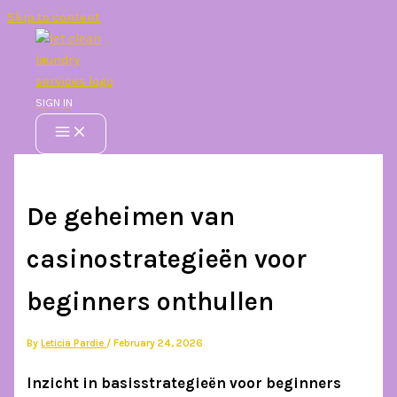
Skip to content
SIGN IN
De geheimen van
casinostrategieën voor
beginners onthullen
By
Leticia Pardie
/
February 24, 2026
Inzicht in basisstrategieën voor beginners