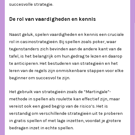
succesvolle strategie.
De rol van vaardigheden en kennis
Naast geluk, spelen vaardigheden en kennis een cruciale
rol in casinostrategieën. Bij spellen zoals poker, waar
tegenstanders zich bevinden aan de andere kant van de
tafel, is het belangrijk om hun gedrag te lezen en daarop
te anticiperen. Het bestuderen van strategieën en het
leren van de regels zijn onmiskenbare stappen voor elke
beginner om succesvol te zijn.
Het gebruik van strategieën zoals de “Martingale”-
methode in spellen als roulette kan effectief zijn, maar
vereist ook een goed begrip van de risico’s. Het is
verstandig om verschillende strategieën uit te proberen
in gratis spellen of met lage inzetten, voordat je grotere
bedragen inzet in echte spellen.