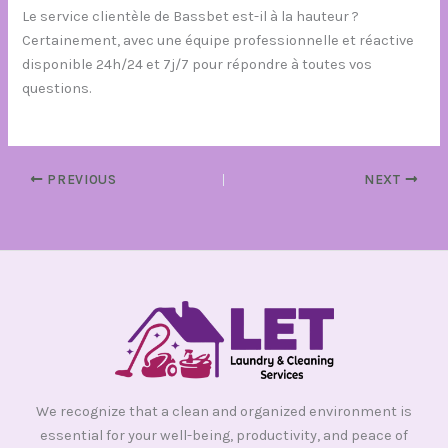
Le service clientèle de Bassbet est-il à la hauteur ?
Certainement, avec une équipe professionnelle et réactive
disponible 24h/24 et 7j/7 pour répondre à toutes vos
questions.
PREVIOUS
NEXT
We recognize that a clean and organized environment is
essential for your well-being, productivity, and peace of