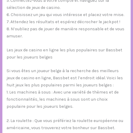
5. Connectez-vous à votre compte et naviguez sur la
sélection de jeux de casino.
6. Choisissez un jeu qui vous intéresse et placez votre mise.
7. Attendez les résultats et espérez décrocher le jackpot !
8. N’oubliez pas de jouer de manière responsable et de vous
amuser.
Les jeux de casino en ligne les plus populaires sur Bassbet
pour les joueurs belges
Si vous êtes un joueur belge à la recherche des meilleurs
jeux de casino en ligne, Bassbet est l’endroit idéal. Voici les
huit jeux les plus populaires parmi les joueurs belges :
1. Les machines à sous : Avec une variété de thèmes et de
fonctionnalités, les machines à sous sont un choix
populaire pour les joueurs belges.
2. La roulette : Que vous préfériez la roulette européenne ou
américaine, vous trouverez votre bonheur sur Bassbet.