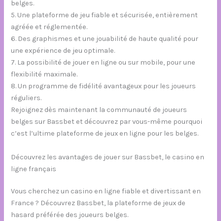
belges.
5. Une plateforme de jeu fiable et sécurisée, entièrement
agréée et réglementée.
6. Des graphismes et une jouabilité de haute qualité pour
une expérience de jeu optimale.
7. La possibilité de jouer en ligne ou sur mobile, pour une
flexibilité maximale.
8. Un programme de fidélité avantageux pour les joueurs
réguliers.
Rejoignez dès maintenant la communauté de joueurs
belges sur Bassbet et découvrez par vous-même pourquoi
c’est l’ultime plateforme de jeux en ligne pour les belges.
Découvrez les avantages de jouer sur Bassbet, le casino en
ligne français
Vous cherchez un casino en ligne fiable et divertissant en
France ? Découvrez Bassbet, la plateforme de jeux de
hasard préférée des joueurs belges.