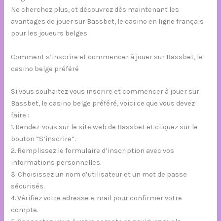
Ne cherchez plus, et découvrez dès maintenant les
avantages de jouer sur Bassbet, le casino en ligne français
pour les joueurs belges.
Comment s’inscrire et commencer à jouer sur Bassbet, le
casino belge préféré
Si vous souhaitez vous inscrire et commencer à jouer sur
Bassbet, le casino belge préféré, voici ce que vous devez
faire :
1. Rendez-vous sur le site web de Bassbet et cliquez sur le
bouton “S’inscrire”.
2. Remplissez le formulaire d’inscription avec vos
informations personnelles.
3. Choisissez un nom d’utilisateur et un mot de passe
sécurisés.
4. Vérifiez votre adresse e-mail pour confirmer votre
compte.