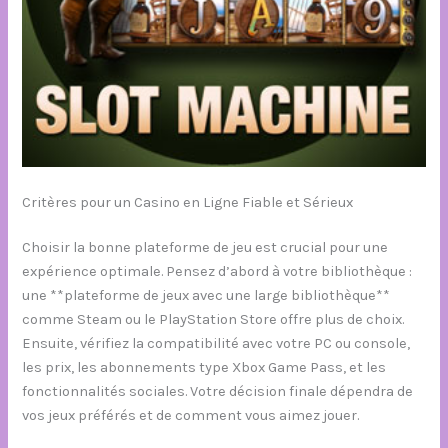
Critères pour un Casino en Ligne Fiable et Sérieux
Choisir la bonne plateforme de jeu est crucial pour une
expérience optimale. Pensez d’abord à votre bibliothèque :
une **plateforme de jeux avec une large bibliothèque**
comme Steam ou le PlayStation Store offre plus de choix.
Ensuite, vérifiez la compatibilité avec votre PC ou console,
les prix, les abonnements type Xbox Game Pass, et les
fonctionnalités sociales. Votre décision finale dépendra de
vos jeux préférés et de comment vous aimez jouer.