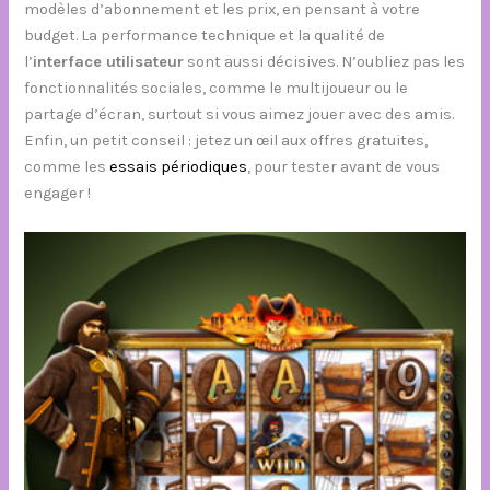
modèles d’abonnement et les prix, en pensant à votre
budget. La performance technique et la qualité de
l’
interface utilisateur
sont aussi décisives. N’oubliez pas les
fonctionnalités sociales, comme le multijoueur ou le
partage d’écran, surtout si vous aimez jouer avec des amis.
Enfin, un petit conseil : jetez un œil aux offres gratuites,
comme les
essais périodiques
, pour tester avant de vous
engager !