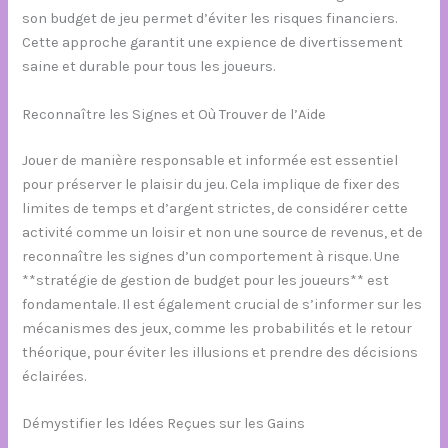
son budget de jeu permet d’éviter les risques financiers.
Cette approche garantit une expience de divertissement
saine et durable pour tous les joueurs.
Reconnaître les Signes et Où Trouver de l’Aide
Jouer de manière responsable et informée est essentiel
pour préserver le plaisir du jeu. Cela implique de fixer des
limites de temps et d’argent strictes, de considérer cette
activité comme un loisir et non une source de revenus, et de
reconnaître les signes d’un comportement à risque. Une
**stratégie de gestion de budget pour les joueurs** est
fondamentale. Il est également crucial de s’informer sur les
mécanismes des jeux, comme les probabilités et le retour
théorique, pour éviter les illusions et prendre des décisions
éclairées.
Démystifier les Idées Reçues sur les Gains