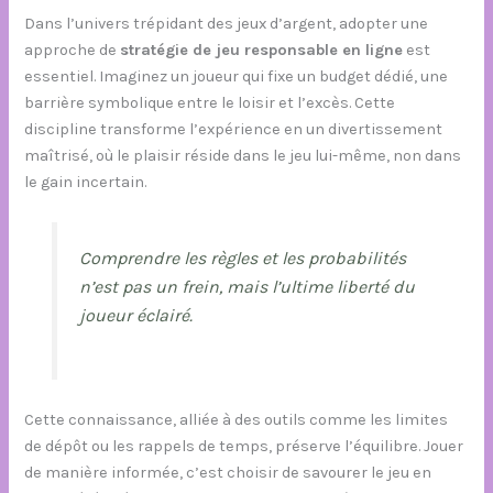
Dans l’univers trépidant des jeux d’argent, adopter une
approche de
stratégie de jeu responsable en ligne
est
essentiel. Imaginez un joueur qui fixe un budget dédié, une
barrière symbolique entre le loisir et l’excès. Cette
discipline transforme l’expérience en un divertissement
maîtrisé, où le plaisir réside dans le jeu lui-même, non dans
le gain incertain.
Comprendre les règles et les probabilités
n’est pas un frein, mais l’ultime liberté du
joueur éclairé.
Cette connaissance, alliée à des outils comme les limites
de dépôt ou les rappels de temps, préserve l’équilibre. Jouer
de manière informée, c’est choisir de savourer le jeu en