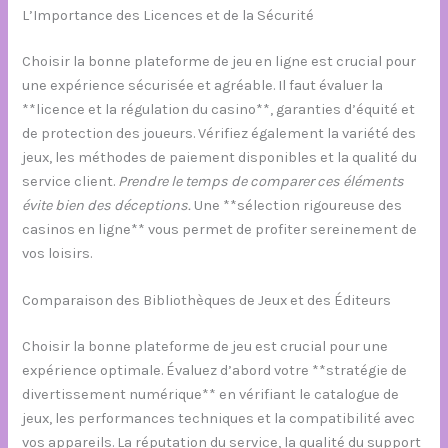
L’Importance des Licences et de la Sécurité
Choisir la bonne plateforme de jeu en ligne est crucial pour
une expérience sécurisée et agréable. Il faut évaluer la
**licence et la régulation du casino**, garanties d’équité et
de protection des joueurs. Vérifiez également la variété des
jeux, les méthodes de paiement disponibles et la qualité du
service client.
Prendre le temps de comparer ces éléments
évite bien des déceptions.
Une **sélection rigoureuse des
casinos en ligne** vous permet de profiter sereinement de
vos loisirs.
Comparaison des Bibliothèques de Jeux et des Éditeurs
Choisir la bonne plateforme de jeu est crucial pour une
expérience optimale. Évaluez d’abord votre **stratégie de
divertissement numérique** en vérifiant le catalogue de
jeux, les performances techniques et la compatibilité avec
vos appareils. La réputation du service, la qualité du support