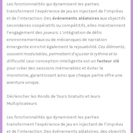
Les fonctionnalités qui dynamisent les parties
transforment l’expérience de jeu en injectant de l’imprévu
et de l’interaction. Des
événements aléatoires
aux objectifs
secondaires coopératifs ou compétitifs, elles maintiennent
l’engagement des joueurs. L’intégration de défis
environnementaux ou de mécaniques de narration
émergente enrichit également la rejouabilité.
Ces éléments,
souvent modulables, permettent d’ajuster le rythme et la
difficulté.
Leur conception intelligente est un
facteur clé
pour créer des sessions mémorables et éviter la
monotonie, garantissant ainsi que chaque partie offre une
aventure unique.
Déclencher les Ronds de Tours Gratuits et leurs
Multiplicateurs
Les fonctionnalités qui dynamisent les parties
transforment l’expérience de jeu en injectant de l’imprévu
et de l’interaction. Des événements aléatoires, des objectifs