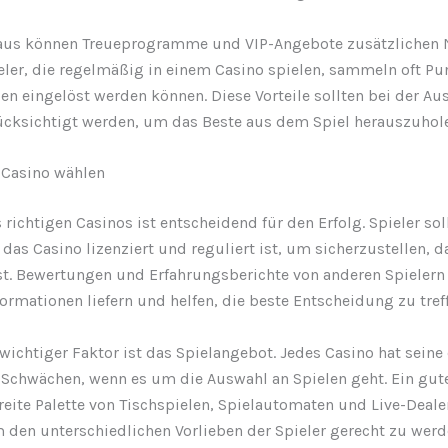
aus können Treueprogramme und VIP-Angebote zusätzlichen 
eler, die regelmäßig in einem Casino spielen, sammeln oft Pun
n eingelöst werden können. Diese Vorteile sollten bei der Au
ücksichtigt werden, um das Beste aus dem Spiel herauszuhol
 Casino wählen
 richtigen Casinos ist entscheidend für den Erfolg. Spieler sol
 das Casino lizenziert und reguliert ist, um sicherzustellen, da
ist. Bewertungen und Erfahrungsberichte von anderen Spieler
formationen liefern und helfen, die beste Entscheidung zu tref
 wichtiger Faktor ist das Spielangebot. Jedes Casino hat seine
 Schwächen, wenn es um die Auswahl an Spielen geht. Ein gut
breite Palette von Tischspielen, Spielautomaten und Live-Deale
 den unterschiedlichen Vorlieben der Spieler gerecht zu werd