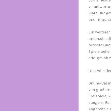
vorher festle
verantwortu
klare Budget
und impulsi
Ein weiterer
unterschiedl
bessere Quot
Spiele beher
erfolgreich z
Die Rolle d
Online-Casin
von großem 
Freispiele, 
steigern. Es
Angebote au