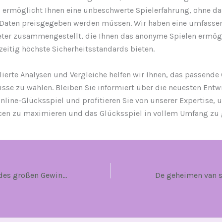
s ermöglicht Ihnen eine unbeschwerte Spielerfahrung, ohne d
 Daten preisgegeben werden müssen. Wir haben eine umfassen
eter zusammengestellt, die Ihnen das anonyme Spielen ermög
zeitig höchste Sicherheitsstandards bieten.
lierte Analysen und Vergleiche helfen wir Ihnen, das passende 
isse zu wählen. Bleiben Sie informiert über die neuesten Ent
nline-Glücksspiel und profitieren Sie von unserer Expertise, 
en zu maximieren und das Glücksspiel in vollem Umfang zu 
Die Geheimnisse des großen Gewinnens in Casinos aufdecken