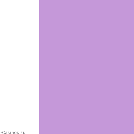
e-Casinos zu