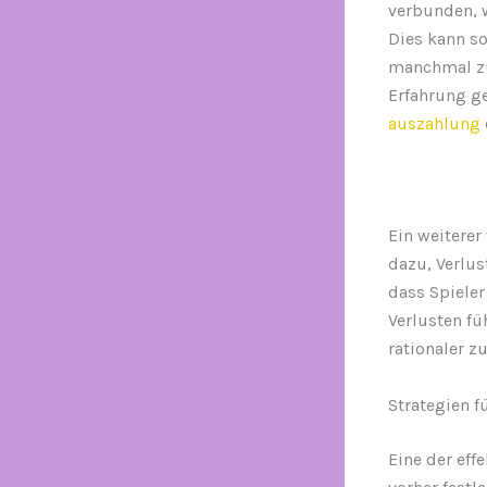
verbunden, w
Dies kann so
manchmal zu 
Erfahrung g
auszahlung
Ein weiterer
dazu, Verlus
dass Spieler
Verlusten fü
rationaler z
Strategien f
Eine der eff