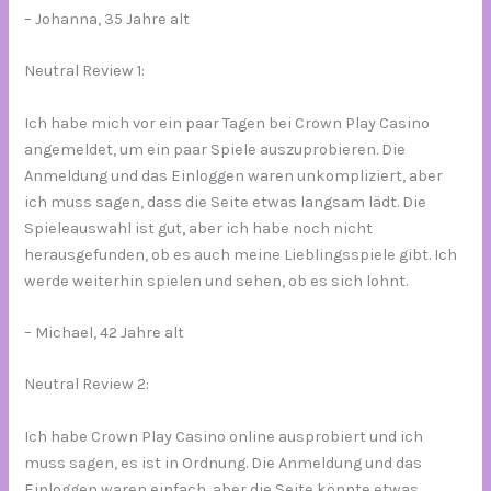
– Johanna, 35 Jahre alt
Neutral Review 1:
Ich habe mich vor ein paar Tagen bei Crown Play Casino
angemeldet, um ein paar Spiele auszuprobieren. Die
Anmeldung und das Einloggen waren unkompliziert, aber
ich muss sagen, dass die Seite etwas langsam lädt. Die
Spieleauswahl ist gut, aber ich habe noch nicht
herausgefunden, ob es auch meine Lieblingsspiele gibt. Ich
werde weiterhin spielen und sehen, ob es sich lohnt.
– Michael, 42 Jahre alt
Neutral Review 2:
Ich habe Crown Play Casino online ausprobiert und ich
muss sagen, es ist in Ordnung. Die Anmeldung und das
Einloggen waren einfach, aber die Seite könnte etwas