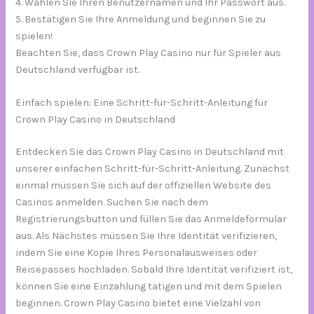
4. Wählen Sie Ihren Benutzernamen und Ihr Passwort aus.
5. Bestätigen Sie Ihre Anmeldung und beginnen Sie zu
spielen!
Beachten Sie, dass Crown Play Casino nur für Spieler aus
Deutschland verfügbar ist.
Einfach spielen: Eine Schritt-für-Schritt-Anleitung für
Crown Play Casino in Deutschland
Entdecken Sie das Crown Play Casino in Deutschland mit
unserer einfachen Schritt-für-Schritt-Anleitung. Zunächst
einmal müssen Sie sich auf der offiziellen Website des
Casinos anmelden. Suchen Sie nach dem
Registrierungsbutton und füllen Sie das Anmeldeformular
aus. Als Nächstes müssen Sie Ihre Identität verifizieren,
indem Sie eine Kopie Ihres Personalausweises oder
Reisepasses hochladen. Sobald Ihre Identität verifiziert ist,
können Sie eine Einzahlung tätigen und mit dem Spielen
beginnen. Crown Play Casino bietet eine Vielzahl von