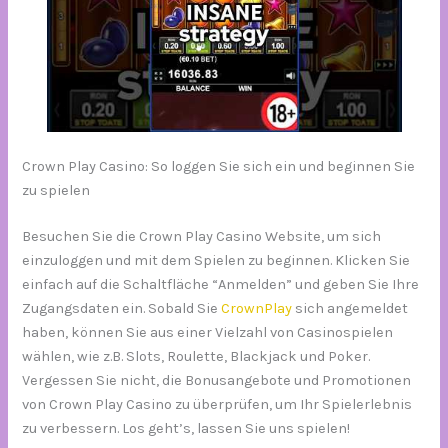
Crown Play Casino: So loggen Sie sich ein und beginnen Sie
zu spielen
Besuchen Sie die Crown Play Casino Website, um sich
einzuloggen und mit dem Spielen zu beginnen. Klicken Sie
einfach auf die Schaltfläche “Anmelden” und geben Sie Ihre
Zugangsdaten ein. Sobald Sie
CrownPlay
sich angemeldet
haben, können Sie aus einer Vielzahl von Casinospielen
wählen, wie z.B. Slots, Roulette, Blackjack und Poker.
Vergessen Sie nicht, die Bonusangebote und Promotionen
von Crown Play Casino zu überprüfen, um Ihr Spielerlebnis
zu verbessern. Los geht’s, lassen Sie uns spielen!