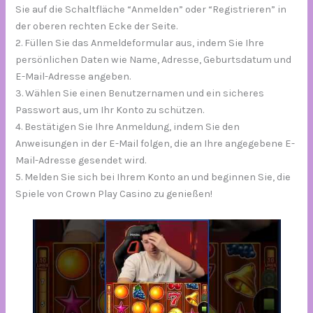
Sie auf die Schaltfläche “Anmelden” oder “Registrieren” in
der oberen rechten Ecke der Seite.
2. Füllen Sie das Anmeldeformular aus, indem Sie Ihre
persönlichen Daten wie Name, Adresse, Geburtsdatum und
E-Mail-Adresse angeben.
3. Wählen Sie einen Benutzernamen und ein sicheres
Passwort aus, um Ihr Konto zu schützen.
4. Bestätigen Sie Ihre Anmeldung, indem Sie den
Anweisungen in der E-Mail folgen, die an Ihre angegebene E-
Mail-Adresse gesendet wird.
5. Melden Sie sich bei Ihrem Konto an und beginnen Sie, die
Spiele von Crown Play Casino zu genießen!