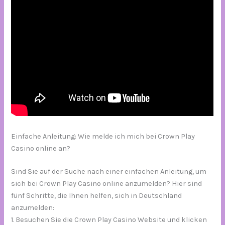
Einfache Anleitung: Wie melde ich mich bei Crown Play
Casino online an?
Sind Sie auf der Suche nach einer einfachen Anleitung, um
sich bei Crown Play Casino online anzumelden? Hier sind
fünf Schritte, die Ihnen helfen, sich in Deutschland
anzumelden:
1. Besuchen Sie die Crown Play Casino Website und klicken