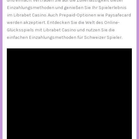
und einfach. Vertrauen Sie auf die Zuverlässigkeit dieser
Einzahlungsmethoden und genießen Sie Ihr Spielerlebnis
im Librabet Casino. Auch Prepaid-Optionen wie Paysafecard
werden akzeptiert. Entdecken Sie die Welt des Online-
Glücksspiels mit Librabet Casino und nutzen Sie die
einfachen Einzahlungsmethoden für Schweizer Spieler.