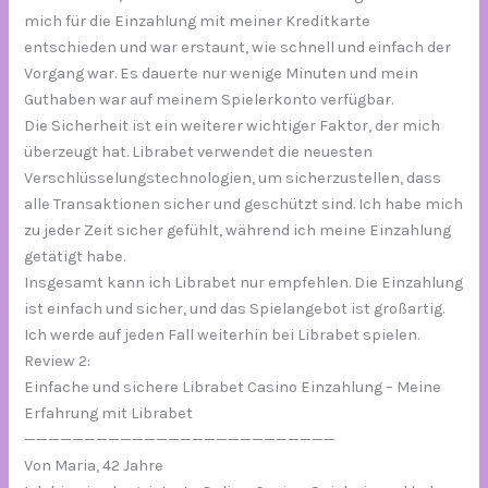
mich für die Einzahlung mit meiner Kreditkarte
entschieden und war erstaunt, wie schnell und einfach der
Vorgang war. Es dauerte nur wenige Minuten und mein
Guthaben war auf meinem Spielerkonto verfügbar.
Die Sicherheit ist ein weiterer wichtiger Faktor, der mich
überzeugt hat. Librabet verwendet die neuesten
Verschlüsselungstechnologien, um sicherzustellen, dass
alle Transaktionen sicher und geschützt sind. Ich habe mich
zu jeder Zeit sicher gefühlt, während ich meine Einzahlung
getätigt habe.
Insgesamt kann ich Librabet nur empfehlen. Die Einzahlung
ist einfach und sicher, und das Spielangebot ist großartig.
Ich werde auf jeden Fall weiterhin bei Librabet spielen.
Review 2:
Einfache und sichere Librabet Casino Einzahlung – Meine
Erfahrung mit Librabet
——————————————————————————
Von Maria, 42 Jahre