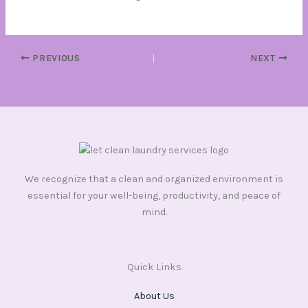
PREVIOUS
NEXT
We recognize that a clean and organized environment is
essential for your well-being, productivity, and peace of
mind.
Quick Links
About Us