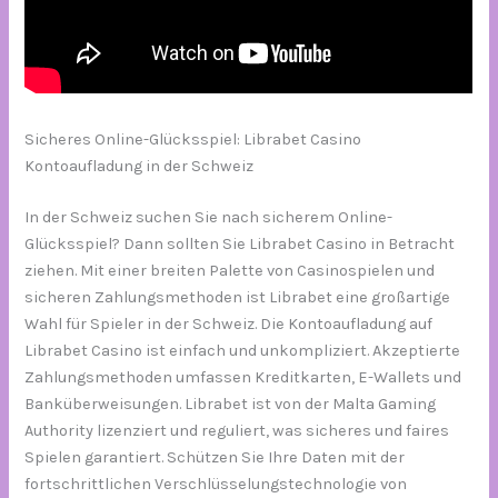
Sicheres Online-Glücksspiel: Librabet Casino
Kontoaufladung in der Schweiz
In der Schweiz suchen Sie nach sicherem Online-
Glücksspiel? Dann sollten Sie Librabet Casino in Betracht
ziehen. Mit einer breiten Palette von Casinospielen und
sicheren Zahlungsmethoden ist Librabet eine großartige
Wahl für Spieler in der Schweiz. Die Kontoaufladung auf
Librabet Casino ist einfach und unkompliziert. Akzeptierte
Zahlungsmethoden umfassen Kreditkarten, E-Wallets und
Banküberweisungen. Librabet ist von der Malta Gaming
Authority lizenziert und reguliert, was sicheres und faires
Spielen garantiert. Schützen Sie Ihre Daten mit der
fortschrittlichen Verschlüsselungstechnologie von