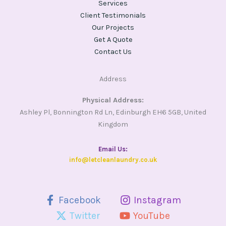
Services
Client Testimonials
Our Projects
Get A Quote
Contact Us
Address
Physical Address:
Ashley Pl, Bonnington Rd Ln, Edinburgh EH6 5GB, United
Kingdom
Email Us​:
info@letcleanlaundry.co.uk
Facebook
Instagram
Twitter
YouTube