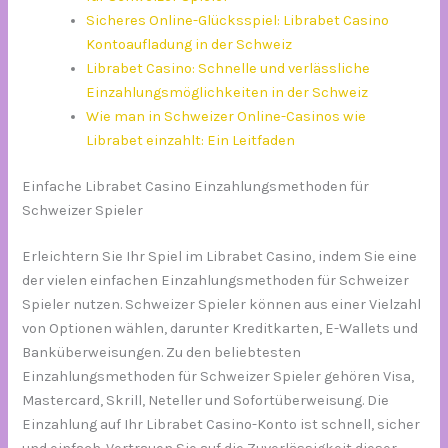
Sicheres Online-Glücksspiel: Librabet Casino
Kontoaufladung in der Schweiz
Librabet Casino: Schnelle und verlässliche
Einzahlungsmöglichkeiten in der Schweiz
Wie man in Schweizer Online-Casinos wie
Librabet einzahlt: Ein Leitfaden
Einfache Librabet Casino Einzahlungsmethoden für
Schweizer Spieler
Erleichtern Sie Ihr Spiel im Librabet Casino, indem Sie eine
der vielen einfachen Einzahlungsmethoden für Schweizer
Spieler nutzen. Schweizer Spieler können aus einer Vielzahl
von Optionen wählen, darunter Kreditkarten, E-Wallets und
Banküberweisungen. Zu den beliebtesten
Einzahlungsmethoden für Schweizer Spieler gehören Visa,
Mastercard, Skrill, Neteller und Sofortüberweisung. Die
Einzahlung auf Ihr Librabet Casino-Konto ist schnell, sicher