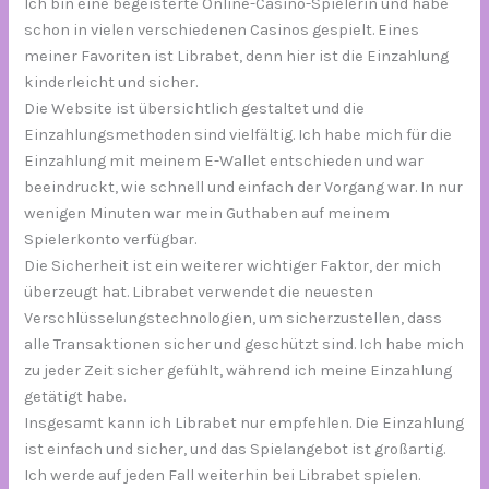
Ich bin eine begeisterte Online-Casino-Spielerin und habe
schon in vielen verschiedenen Casinos gespielt. Eines
meiner Favoriten ist Librabet, denn hier ist die Einzahlung
kinderleicht und sicher.
Die Website ist übersichtlich gestaltet und die
Einzahlungsmethoden sind vielfältig. Ich habe mich für die
Einzahlung mit meinem E-Wallet entschieden und war
beeindruckt, wie schnell und einfach der Vorgang war. In nur
wenigen Minuten war mein Guthaben auf meinem
Spielerkonto verfügbar.
Die Sicherheit ist ein weiterer wichtiger Faktor, der mich
überzeugt hat. Librabet verwendet die neuesten
Verschlüsselungstechnologien, um sicherzustellen, dass
alle Transaktionen sicher und geschützt sind. Ich habe mich
zu jeder Zeit sicher gefühlt, während ich meine Einzahlung
getätigt habe.
Insgesamt kann ich Librabet nur empfehlen. Die Einzahlung
ist einfach und sicher, und das Spielangebot ist großartig.
Ich werde auf jeden Fall weiterhin bei Librabet spielen.