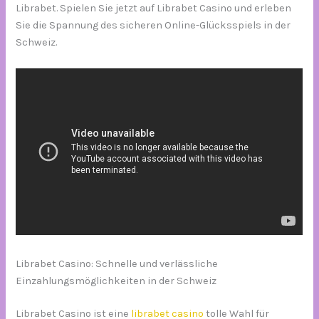
Librabet. Spielen Sie jetzt auf Librabet Casino und erleben
Sie die Spannung des sicheren Online-Glücksspiels in der
Schweiz.
Librabet Casino: Schnelle und verlässliche
Einzahlungsmöglichkeiten in der Schweiz
Librabet Casino ist eine
librabet casino
tolle Wahl für