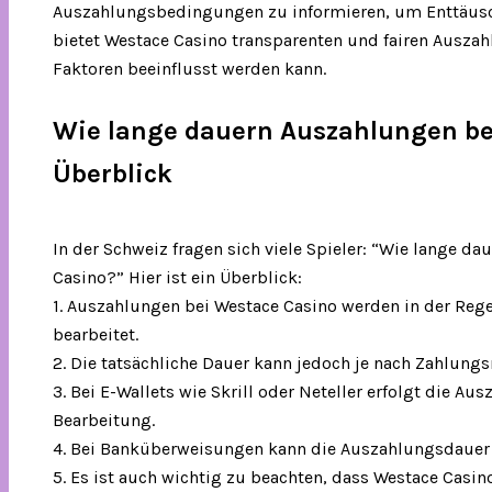
Auszahlungsbedingungen zu informieren, um Enttäus
bietet Westace Casino transparenten und fairen Auszah
Faktoren beeinflusst werden kann.
Wie lange dauern Auszahlungen be
Überblick
In der Schweiz fragen sich viele Spieler: “Wie lange d
Casino?” Hier ist ein Überblick:
1. Auszahlungen bei Westace Casino werden in der Reg
bearbeitet.
2. Die tatsächliche Dauer kann jedoch je nach Zahlungs
3. Bei E-Wallets wie Skrill oder Neteller erfolgt die Au
Bearbeitung.
4. Bei Banküberweisungen kann die Auszahlungsdauer 
5. Es ist auch wichtig zu beachten, dass Westace Casino 