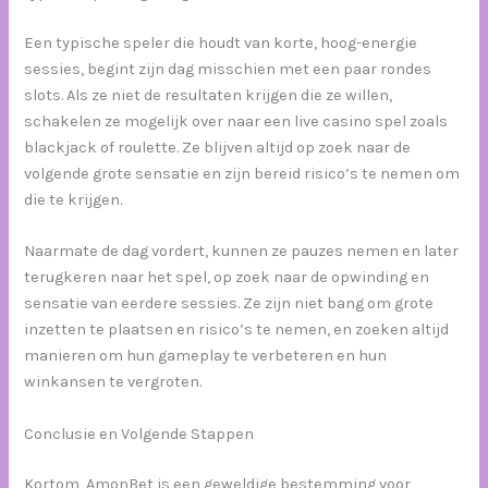
Een typische speler die houdt van korte, hoog-energie
sessies, begint zijn dag misschien met een paar rondes
slots. Als ze niet de resultaten krijgen die ze willen,
schakelen ze mogelijk over naar een live casino spel zoals
blackjack of roulette. Ze blijven altijd op zoek naar de
volgende grote sensatie en zijn bereid risico’s te nemen om
die te krijgen.
Naarmate de dag vordert, kunnen ze pauzes nemen en later
terugkeren naar het spel, op zoek naar de opwinding en
sensatie van eerdere sessies. Ze zijn niet bang om grote
inzetten te plaatsen en risico’s te nemen, en zoeken altijd
manieren om hun gameplay te verbeteren en hun
winkansen te vergroten.
Conclusie en Volgende Stappen
Kortom, AmonBet is een geweldige bestemming voor