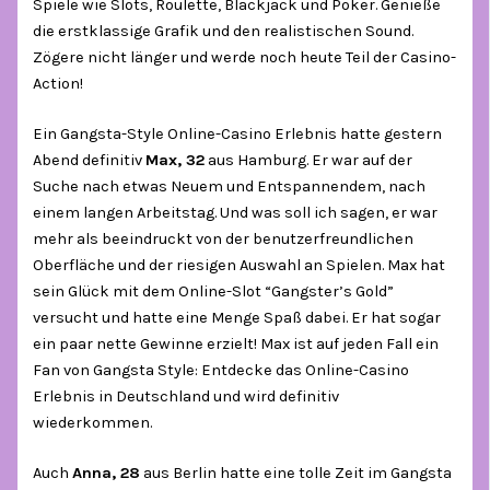
Spiele wie Slots, Roulette, Blackjack und Poker. Genieße
die erstklassige Grafik und den realistischen Sound.
Zögere nicht länger und werde noch heute Teil der Casino-
Action!
Ein Gangsta-Style Online-Casino Erlebnis hatte gestern
Abend definitiv
Max, 32
aus Hamburg. Er war auf der
Suche nach etwas Neuem und Entspannendem, nach
einem langen Arbeitstag. Und was soll ich sagen, er war
mehr als beeindruckt von der benutzerfreundlichen
Oberfläche und der riesigen Auswahl an Spielen. Max hat
sein Glück mit dem Online-Slot “Gangster’s Gold”
versucht und hatte eine Menge Spaß dabei. Er hat sogar
ein paar nette Gewinne erzielt! Max ist auf jeden Fall ein
Fan von Gangsta Style: Entdecke das Online-Casino
Erlebnis in Deutschland und wird definitiv
wiederkommen.
Auch
Anna, 28
aus Berlin hatte eine tolle Zeit im Gangsta