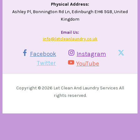
Physical Address:
Ashley Pl, Bonnington Rd Ln, Edinburgh EH6 5GB, United
Kingdom
Email Us​:
info@letcleanlaundry.co.uk
Facebook
Instagram
Twitter
YouTube
Copyright © 2026 Let Clean And Laundry Services All
rights reserved.