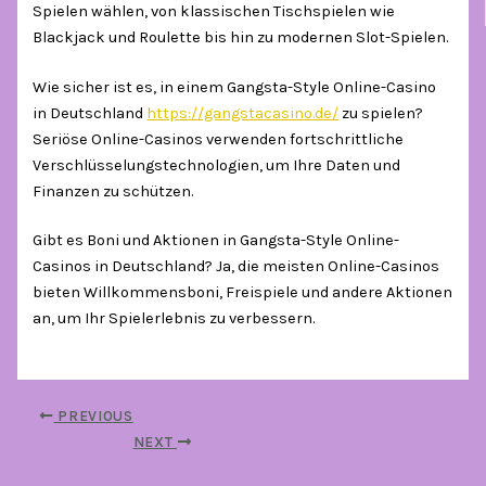
Spielen wählen, von klassischen Tischspielen wie
Blackjack und Roulette bis hin zu modernen Slot-Spielen.
Wie sicher ist es, in einem Gangsta-Style Online-Casino
in Deutschland
https://gangstacasino.de/
zu spielen?
Seriöse Online-Casinos verwenden fortschrittliche
Verschlüsselungstechnologien, um Ihre Daten und
Finanzen zu schützen.
Gibt es Boni und Aktionen in Gangsta-Style Online-
Casinos in Deutschland? Ja, die meisten Online-Casinos
bieten Willkommensboni, Freispiele und andere Aktionen
an, um Ihr Spielerlebnis zu verbessern.
PREVIOUS
NEXT