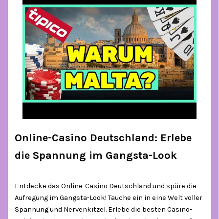
Online-Casino Deutschland: Erlebe
die Spannung im Gangsta-Look
Entdecke das Online-Casino Deutschland und spüre die
Aufregung im Gangsta-Look! Tauche ein in eine Welt voller
Spannung und Nervenkitzel. Erlebe die besten Casino-