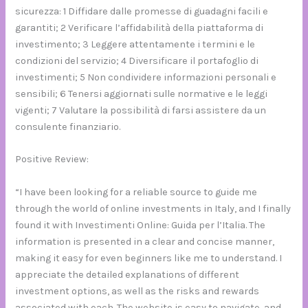
sicurezza: 1 Diffidare dalle promesse di guadagni facili e
garantiti; 2 Verificare l’affidabilità della piattaforma di
investimento; 3 Leggere attentamente i termini e le
condizioni del servizio; 4 Diversificare il portafoglio di
investimenti; 5 Non condividere informazioni personali e
sensibili; 6 Tenersi aggiornati sulle normative e le leggi
vigenti; 7 Valutare la possibilità di farsi assistere da un
consulente finanziario.
Positive Review:
“I have been looking for a reliable source to guide me
through the world of online investments in Italy, and I finally
found it with Investimenti Online: Guida per l’Italia. The
information is presented in a clear and concise manner,
making it easy for even beginners like me to understand. I
appreciate the detailed explanations of different
investment options, as well as the risks and rewards
associated with each. The website is easy to navigate, and