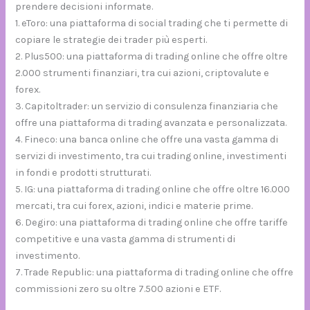
prendere decisioni informate.
1. eToro: una piattaforma di social trading che ti permette di
copiare le strategie dei trader più esperti.
2. Plus500: una piattaforma di trading online che offre oltre
2.000 strumenti finanziari, tra cui azioni, criptovalute e
forex.
3. Capitoltrader: un servizio di consulenza finanziaria che
offre una piattaforma di trading avanzata e personalizzata.
4. Fineco: una banca online che offre una vasta gamma di
servizi di investimento, tra cui trading online, investimenti
in fondi e prodotti strutturati.
5. IG: una piattaforma di trading online che offre oltre 16.000
mercati, tra cui forex, azioni, indici e materie prime.
6. Degiro: una piattaforma di trading online che offre tariffe
competitive e una vasta gamma di strumenti di
investimento.
7. Trade Republic: una piattaforma di trading online che offre
commissioni zero su oltre 7.500 azioni e ETF.