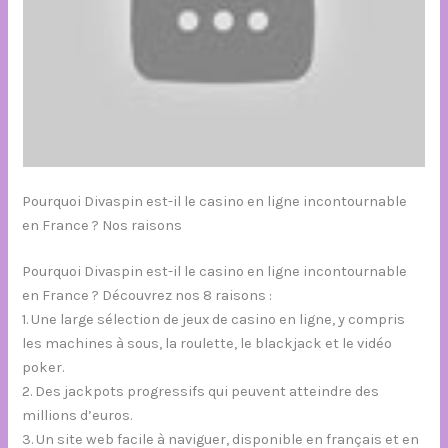
Pourquoi Divaspin est-il le casino en ligne incontournable
en France ? Nos raisons
Pourquoi Divaspin est-il le casino en ligne incontournable
en France ? Découvrez nos 8 raisons :
1. Une large sélection de jeux de casino en ligne, y compris
les machines à sous, la roulette, le blackjack et le vidéo
poker.
2. Des jackpots progressifs qui peuvent atteindre des
millions d’euros.
3. Un site web facile à naviguer, disponible en français et en