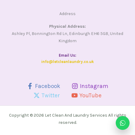
Address
Physical Address:
Ashley Pl, Bonnington Rd Ln, Edinburgh EH6 5GB, United
Kingdom
Email Us​:
info@letcleanlaundry.co.uk
Facebook
Instagram
Twitter
YouTube
Copyright © 2026 Let Clean And Laundry Services All rights
reserved.