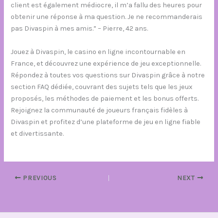
client est également médiocre, il m’a fallu des heures pour
obtenir une réponse à ma question. Je ne recommanderais
pas Divaspin à mes amis.” – Pierre, 42 ans.
Jouez à Divaspin, le casino en ligne incontournable en
France, et découvrez une expérience de jeu exceptionnelle.
Répondez à toutes vos questions sur Divaspin grâce à notre
section FAQ dédiée, couvrant des sujets tels que les jeux
proposés, les méthodes de paiement et les bonus offerts.
Rejoignez la communauté de joueurs français fidèles à
Divaspin et profitez d’une plateforme de jeu en ligne fiable
et divertissante.
PREVIOUS
NEXT