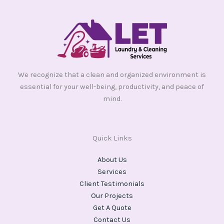
We recognize that a clean and organized environment is
essential for your well-being, productivity, and peace of
mind.
Quick Links
About Us
Services
Client Testimonials
Our Projects
Get A Quote
Contact Us