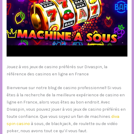
Jouez à vos jeux de casino préférés sur Divaspin, la
référence des casinos en ligne en France
Bienvenue sur notre blog de casino professionnel! Si vous
êtes à la recherche de la meilleure expérience de casino en
ligne en France, alors vous êtes au bon endroit. Avec
Divaspin, vous pouvez jouer à vos jeux de casino préférés en
toute confiance. Que vous soyez un fan de machines
diva
spin casino
à sous, de blackjack, de roulette ou de vidéo
poker, nous avons tout ce qu’il vous faut.