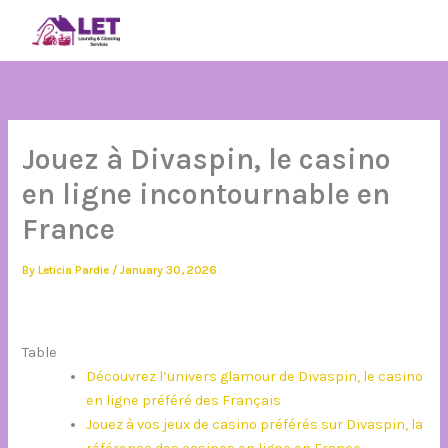
Skip
SIGN IN
to
content
Jouez à Divaspin, le casino
en ligne incontournable en
France
By
Leticia Pardie
/
January 30, 2026
Table
Découvrez l’univers glamour de Divaspin, le casino
en ligne préféré des Français
Jouez à vos jeux de casino préférés sur Divaspin, la