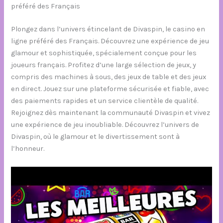
préféré des Français
Plongez dans l’univers étincelant de Divaspin, le casino en
ligne préféré des Français. Découvrez une expérience de jeu
glamour et sophistiquée, spécialement conçue pour les
joueurs français. Profitez d’une large sélection de jeux, y
compris des machines à sous, des jeux de table et des jeux
en direct. Jouez sur une plateforme sécurisée et fiable, avec
des paiements rapides et un service clientèle de qualité.
Rejoignez dès maintenant la communauté Divaspin et vivez
une expérience de jeu inoubliable. Découvrez l’univers de
Divaspin, où le glamour et le divertissement sont à
l’honneur.