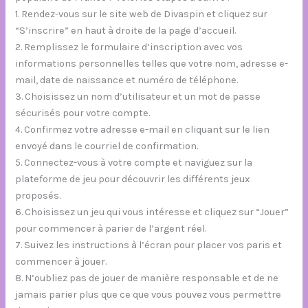
1. Rendez-vous sur le site web de Divaspin et cliquez sur
“S’inscrire” en haut à droite de la page d’accueil.
2. Remplissez le formulaire d’inscription avec vos
informations personnelles telles que votre nom, adresse e-
mail, date de naissance et numéro de téléphone.
3. Choisissez un nom d’utilisateur et un mot de passe
sécurisés pour votre compte.
4. Confirmez votre adresse e-mail en cliquant sur le lien
envoyé dans le courriel de confirmation.
5. Connectez-vous à votre compte et naviguez sur la
plateforme de jeu pour découvrir les différents jeux
proposés.
6. Choisissez un jeu qui vous intéresse et cliquez sur “Jouer”
pour commencer à parier de l’argent réel.
7. Suivez les instructions à l’écran pour placer vos paris et
commencer à jouer.
8. N’oubliez pas de jouer de manière responsable et de ne
jamais parier plus que ce que vous pouvez vous permettre