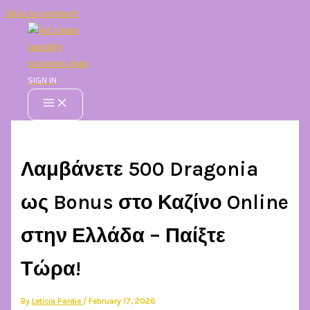
Skip to content
SIGN IN
Λαμβάνετε 500 Dragonia
ως Bonus στο Καζίνο Online
στην Ελλάδα – Παίξτε
Τώρα!
By
Leticia Pardie
/
February 17, 2026