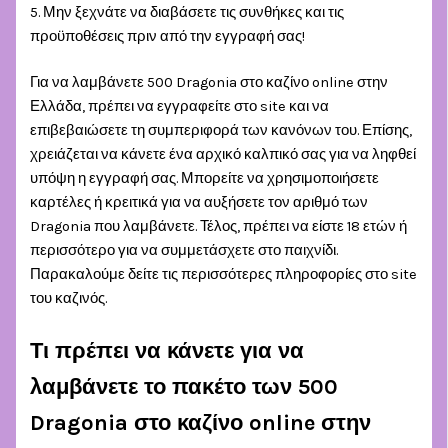
5. Μην ξεχνάτε να διαβάσετε τις συνθήκες και τις
προϋποθέσεις πριν από την εγγραφή σας!
Για να λαμβάνετε 500 Dragonia στο καζίνο online στην
Ελλάδα, πρέπει να εγγραφείτε στο site και να
επιβεβαιώσετε τη συμπεριφορά των κανόνων του. Επίσης,
χρειάζεται να κάνετε ένα αρχικό καλπικό σας για να ληφθεί
υπόψη η εγγραφή σας. Μπορείτε να χρησιμοποιήσετε
καρτέλες ή κρειτικά για να αυξήσετε τον αριθμό των
Dragonia που λαμβάνετε. Τέλος, πρέπει να είστε 18 ετών ή
περισσότερο για να συμμετάσχετε στο παιχνίδι.
Παρακαλούμε δείτε τις περισσότερες πληροφορίες στο site
του καζινός.
Τι πρέπει να κάνετε για να
λαμβάνετε το πακέτο των 500
Dragonia στο καζίνο online στην