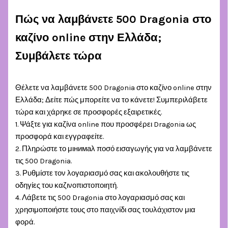
Πώς να λαμβάνετε 500 Dragonia στο
καζίνο online στην Ελλάδα;
Συμβάλετε τώρα
Θέλετε να λαμβάνετε 500 Dragonia στο καζίνο online στην
Ελλάδα; Δείτε πώς μπορείτε να το κάνετε! Συμπεριλάβετε
τώρα και χάρηκε σε προσφορές εξαιρετικές.
1. Ψάξτε για καζίνα online που προσφέρει Dragonia ως
προσφορά και εγγραφείτε.
2. Πληρώστε το μιнимаλ ποσό εισαγωγής για να λαμβάνετε
τις 500 Dragonia.
3. Ρυθμίστε τον λογαριασμό σας και ακολουθήστε τις
οδηγίες του καζινοπιστοποιητή.
4. Λάβετε τις 500 Dragonia στο λογαριασμό σας και
χρησιμοποιήστε τους στο παιχνίδι σας τουλάχιστον μια
φορά.