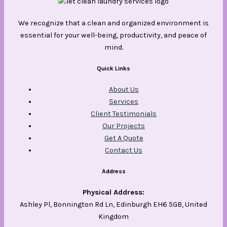
We recognize that a clean and organized environment is
essential for your well-being, productivity, and peace of
mind.
Quick Links
About Us
Services
Client Testimonials
Our Projects
Get A Quote
Contact Us
Address
Physical Address:
Ashley Pl, Bonnington Rd Ln, Edinburgh EH6 5GB, United
Kingdom