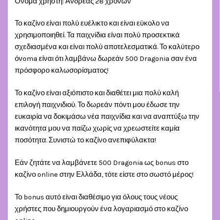
Όνομα χρήστη: Ανδρέας 28 χρονών
Το καζίνο είναι πολύ ευέλικτο και είναι εύκολο να
χρησιμοποιηθεί. Τα παιχνίδια είναι πολύ προσεκτικά
σχεδιασμένα και είναι πολύ αποτελεσματικά. Το καλύτερο
όνoma είναι ότι λαμβάνω δωρεάν 500 Dragonia σαν ένα
πρόσφορο καλωσορίσματος!
Το καζίνο είναι αξιόπιστο και διαθέτει μια πολύ καλή
επιλογή παιχνιδιού. Το δωρεάν πόντι μου έδωσε την
ευκαιρία να δοκιμάσω νέα παιχνίδια και να αναπτύξω την
ικανότητα μου να παίζω χωρίς να χρεωστείτε καμία
ποσότητα. Συνιστώ το καζίνο ανεπιφύλακτα!
Εάν ζητάτε να λαμβάνετε 500 Dragonia ως bonus στο
καζίνο online στην Ελλάδα, τότε είστε στο σωστό μέρος!
Το bonus αυτό είναι διαθέσιμο για όλους τους νέους
χρήστες που δημιουργούν ένα λογαριασμό στο καζίνο