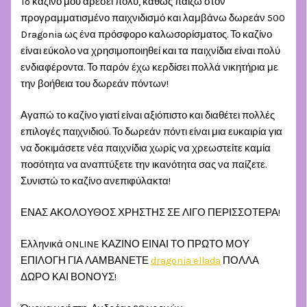
To καζίνο μου αρέσει πολύ, καθώς παίζω στον
προγραμματισμένο παιχνιδισμό και λαμβάνω δωρεάν 500
Dragonia ως ένα πρόσφορο καλωσορίσματος. Το καζίνο
είναι εύκολο να χρησιμοποιηθεί και τα παιχνίδια είναι πολύ
ενδιαφέροντα. Το παρόν έχω κερδίσει πολλά νικητήρια με
την βοήθεια του δωρεάν πόντων!
Αγαπώ το καζίνο γιατί είναι αξιόπιστο και διαθέτει πολλές
επιλογές παιχνιδιού. Το δωρεάν πόντι είναι μια ευκαιρία για
να δοκιμάσετε νέα παιχνίδια χωρίς να χρεωστείτε καμία
ποσότητα να αναπτύξετε την ικανότητα σας να παίζετε.
Συνιστώ το καζίνο ανεπιφύλακτα!
ΕΝΑΣ ΑΚΟΛΟΥΘΟΣ ΧΡΗΣΤΗΣ ΣΕ ΛΙΓΟ ΠΕΡΙΣΣΟΤΕΡΑ!
Ελληνικά ONLINE ΚΑΖΙΝΟ ΕΙΝΑΙ ΤΟ ΠΡΩΤΟ ΜΟΥ
ΕΠΙΛΟΓΗ ΓΙΑ ΛΑΜΒΑΝΕΤΕ
dragonia ellada
ΠΟΛΛΑ
ΔΩΡΟ ΚΑΙ ΒΟΝΟΥΣ!