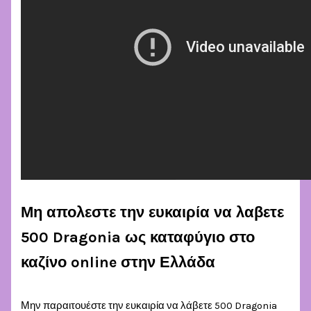
Μη απολεστε την ευκαιρία να λαβετε
500 Dragonia ως καταφύγιο στο
καζίνο online στην Ελλάδα
Μην παραιτουέστε την ευκαιρία να λάβετε 500 Dragonia