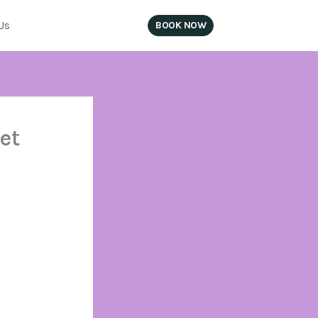
Us
BOOK NOW
SIGN IN
et