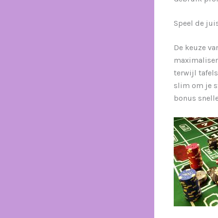
Speel de jui
De keuze va
maximalisere
terwijl tafe
slim om je s
bonus sneller