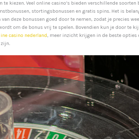
 te kiezen. Veel online casino’s bieden verschillende soorten
stbonussen, stortingsbonussen en gratis spins. Het is belan
 van deze bonussen goed door te nemen, zodat je precies wee
wordt om de bonus vrij te spelen. Bovendien kun je door te kij
line casino nederland
, meer inzicht krijgen in de beste opties 
zijn.