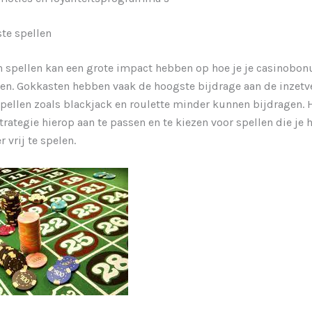
ste spellen
n spellen kan een grote impact hebben op hoe je je casinobo
n. Gokkasten hebben vaak de hoogste bijdrage aan de inzetve
lspellen zoals blackjack en roulette minder kunnen bijdragen. 
trategie hierop aan te passen en te kiezen voor spellen die je 
 vrij te spelen.