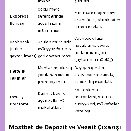
imkanı.
şərtləri.
Çoxlu mərc
Minimum seçim sayı,
Ekspress
səfərbərində
artım faizi, iştirak edən
Bonusu
uduş faizinin
idman növləri.
artırılması.
Cashback faizi,
Cashback
Udulan mərclərin
hesablama dövrü,
(Pulun
müəyyən faizinin
maksimum geri
qaytarılması)
geri qaytarılması.
qaytarılma məbləği.
Müntəzəm olaraq
Dəyişən şərtlər,
Həftəlik
yenilənən xüsusi
aktivləşdirmə üsulu,
Təkliflər
promosyonlar.
etibarlılıq müddəti.
Xal toplama
Daimi aktivlik
Loyalty
mexanizmi, status
üçün xallar və
Proqramı
səviyyələri, mükafatlar
mükafatlar.
kataloqu.
Mostbet-də Depozit və Vəsait Çıxarışı