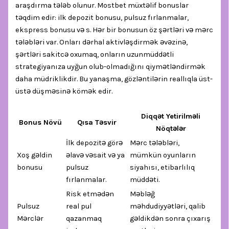
araşdırma tələb olunur. Mostbet müxtəlif bonuslar
təqdim edir: ilk depozit bonusu, pulsuz fırlanmalar,
ekspress bonusu və s. Hər bir bonusun öz şərtləri və mərc
tələbləri var. Onları dərhal aktivləşdirmək əvəzinə,
şərtləri sakitcə oxumaq, onların uzunmüddətli
strategiyanıza uyğun olub-olmadığını qiymətləndirmək
daha müdriklikdir. Bu yanaşma, gözləntilərin reallıqla üst-
üstə düşməsinə kömək edir.
Diqqət Yetirilməli
Bonus Növü
Qısa Təsvir
Nöqtələr
İlk depozitə görə
Mərc tələbləri,
Xoş gəldin
əlavə vəsait və ya
mümkün oyunların
bonusu
pulsuz
siyahısı, etibarlılıq
fırlanmalar.
müddəti.
Risk etmədən
Məbləğ
Pulsuz
real pul
məhdudiyyətləri, qalib
Mərclər
qazanmaq
gəldikdən sonra çıxarış