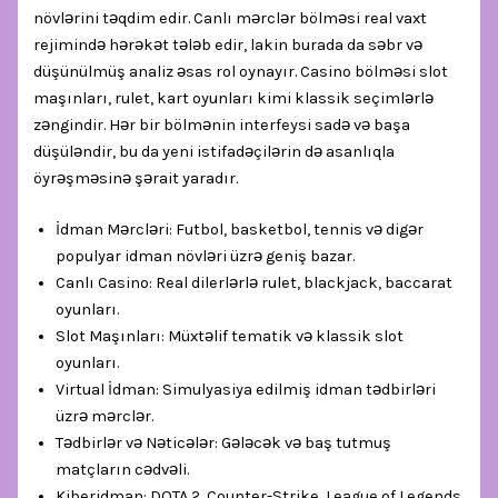
növlərini təqdim edir. Canlı mərclər bölməsi real vaxt
rejimində hərəkət tələb edir, lakin burada da səbr və
düşünülmüş analiz əsas rol oynayır. Casino bölməsi slot
maşınları, rulet, kart oyunları kimi klassik seçimlərlə
zəngindir. Hər bir bölmənin interfeysi sadə və başa
düşüləndir, bu da yeni istifadəçilərin də asanlıqla
öyrəşməsinə şərait yaradır.
İdman Mərcləri: Futbol, basketbol, tennis və digər
populyar idman növləri üzrə geniş bazar.
Canlı Casino: Real dilerlərlə rulet, blackjack, baccarat
oyunları.
Slot Maşınları: Müxtəlif tematik və klassik slot
oyunları.
Virtual İdman: Simulyasiya edilmiş idman tədbirləri
üzrə mərclər.
Tədbirlər və Nəticələr: Gələcək və baş tutmuş
matçların cədvəli.
Kiberidman: DOTA 2, Counter-Strike, League of Legends