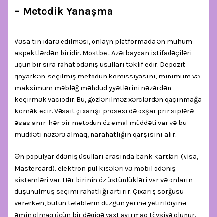
– Metodik Yanaşma
Vəsaitin idarə edilməsi, onlayn platformada ən mühüm
aspektlərdən biridir. Mostbet Azərbaycan istifadəçiləri
üçün bir sıra rahat ödəniş üsulları təklif edir. Depozit
qoyarkən, seçilmiş metodun komissiyasını, minimum və
maksimum məbləğ məhdudiyyətlərini nəzərdən
keçirmək vacibdir. Bu, gözlənilməz xərclərdən qaçınmağa
kömək edir. Vəsait çıxarışı prosesi də oxşar prinsiplərə
əsaslanır: hər bir metodun öz emal müddəti var və bu
müddəti nəzərə almaq, narahatlığın qarşısını alır.
Ən populyar ödəniş üsulları arasında bank kartları (Visa,
Mastercard), elektron pul kisələri və mobil ödəniş
sistemləri var. Hər birinin öz üstünlükləri var və onların
düşünülmüş seçimi rahatlığı artırır. Çıxarış sorğusu
verərkən, bütün tələblərin düzgün yerinə yetirildiyinə
əmin olmaq üçün bir dəqiqə vaxt ayırmaq tövsiyə olunur.