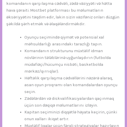
komandanın qarşılaşma cədvəli, zədə vəziyyəti və hətta
hava şəraiti. Mostbet platforması bu məlumatların
əksəriyyətini təqdim edir, lakin sizin vəzifəniz onları düzgün
şəkildə şərh etmək və əlaqələndirməkdir.
Oyunçu seçimində qiymət və potensial xal
məhsuldarlığı arasındakı tarazlığı tapın.
Komandanın strukturunu müxtəlif idman
növlərinin tələblərinə uyğunlaşdırın (futbolda
müdafiəçi/hücumçu nisbəti, basketbolda
mərkəz/qırrıqlar).
Həftəlik qarşılaşma cədvəllərini nəzərə alaraq,
asan oyun proqramı olan komandalardan oyunçu
seçin.
Zədələrdən və diskvalifikasiyalardan qaçınmaq
üçün son dəqiqə məlumatlarını izləyin.
Kapitan seçiminizi diqqətlə həyata keçirin, çünki
onun xalları ikiqat artır.
Müxtəlif liqalar üçün fərqli strategiyalar hazırlayın