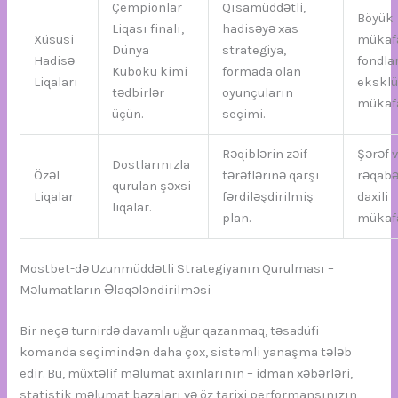
Çempionlar
Qısamüddətli,
Böyük
Liqası finalı,
hadisəyə xas
Xüsusi
mükaf
Dünya
strategiya,
Hadisə
fondlar
Kuboku kimi
formada olan
Liqaları
eksklü
tədbirlər
oyunçuların
mükafa
üçün.
seçimi.
Rəqiblərin zəif
Şərəf 
Dostlarınızla
Özəl
tərəflərinə qarşı
rəqabə
qurulan şəxsi
Liqalar
fərdiləşdirilmiş
daxili
liqalar.
plan.
mükafa
Mostbet-də Uzunmüddətli Strategiyanın Qurulması –
Məlumatların Əlaqələndirilməsi
Bir neçə turnirdə davamlı uğur qazanmaq, təsadüfi
komanda seçimindən daha çox, sistemli yanaşma tələb
edir. Bu, müxtəlif məlumat axınlarının – idman xəbərləri,
statistik məlumat bazaları və öz tarixi performansınızın