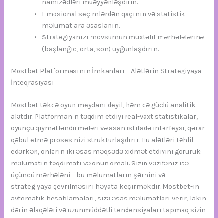
namizədləri müəyyənləşdirin.
Emosional seçimlərdən qaçının və statistik
məlumatlara əsaslanın.
Strategiyanızı mövsümün müxtəlif mərhələlərinə
(başlanğıc, orta, son) uyğunlaşdırın.
Mostbet Platformasının İmkanları – Alətlərin Strategiyaya
İnteqrasiyası
Mostbet təkcə oyun meydanı deyil, həm də güclü analitik
alətdir. Platformanın təqdim etdiyi real-vaxt statistikalar,
oyunçu qiymətləndirmələri və asan istifadə interfeysi, qərar
qəbul etmə prosesinizi strukturlaşdırır. Bu alətləri təhlil
edərkən, onların iki əsas məqsədə xidmət etdiyini görürük:
məlumatın təqdimatı və onun emalı. Sizin vəzifəniz isə
üçüncü mərhələni – bu məlumatların şərhini və
strategiyaya çevrilməsini həyata keçirməkdir. Mostbet-in
avtomatik hesablamaları, sizə əsas məlumatları verir, lakin
dərin əlaqələri və uzunmüddətli tendensiyaları tapmaq sizin