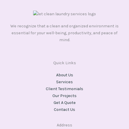
We recognize that a clean and organized environment is
essential for your well-being, productivity, and peace of
mind.
Quick Links
About Us
Services
Client Testimonials
Our Projects
Get A Quote
Contact Us
Address