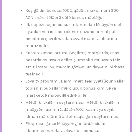
Xoş gəldin bonusu: 100% qədər, maksimum 300
AZN, mərc tələbi 5 dəfə bonus məbləği.
İlk depozit üçün pulsuz fırlanmalar: Müəyyən slot
oyunlarında istifadə olunur, qazanclar real pul
hesabına çevrilməzdən əvvəl mərc tələblərinə
məruz qalır.
Kassirə əmsal artımı: Seçilmiş matçlarda, əsas
bazarda müəyyən edilmiş əmsalın müəyyən faiz
artırılması, bu, mərcin gözlənilən dəyərini birbaşa
təsir edir.
Loyalty proqramı: Daimi mərc fəaliyyəti üçün xallar
toplanır, bu xallar mərc üçün bonus kimi və ya
martketdə mübadilə edilə bilər.
Həftəlik itkilərin qaytarılması: Həftəlik itkilərin
müəyyən faizinin (adətən 10%) kazinoya deyil,
idman mərclərinə aid olmaqla geri qaytarılması.
Ekspress günü: Müəyyən günlərdə udulan
ekspress mərclərə əlavə faiz bonusu.