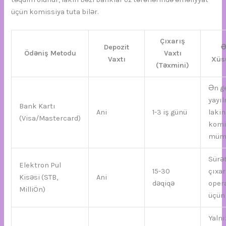
üçün komissiya tuta bilər.
Çıxarış
Depozit
Ə
Ödəniş Metodu
Vaxtı
Vaxtı
Xüs
(Təxmini)
Ən g
yayıl
Bank Kartı
Ani
1-3 iş günü
laki
(Visa/Mastercard)
komi
mümk
Sürət
Elektron Pul
15-30
çıxar
Kisəsi (STB,
Ani
dəqiqə
oper
MilliÖn)
üçün
Yalnı