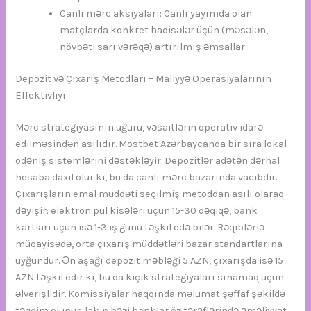
Canlı mərc aksiyaları: Canlı yayımda olan
matçlarda konkret hadisələr üçün (məsələn,
növbəti sarı vərəqə) artırılmış əmsallar.
Depozit və Çıxarış Metodları – Maliyyə Operasiyalarının
Effektivliyi
Mərc strategiyasının uğuru, vəsaitlərin operativ idarə
edilməsindən asılıdır. Mostbet Azərbaycanda bir sıra lokal
ödəniş sistemlərini dəstəkləyir. Depozitlər adətən dərhal
hesaba daxil olur ki, bu da canlı mərc bazarında vacibdir.
Çıxarışların emal müddəti seçilmiş metoddan asılı olaraq
dəyişir: elektron pul kisələri üçün 15-30 dəqiqə, bank
kartları üçün isə 1-3 iş günü təşkil edə bilər. Rəqiblərlə
müqayisədə, orta çıxarış müddətləri bazar standartlarına
uyğundur. Ən aşağı depozit məbləği 5 AZN, çıxarışda isə 15
AZN təşkil edir ki, bu da kiçik strategiyaları sınamaq üçün
əlverişlidir. Komissiyalar haqqında məlumat şəffaf şəkildə
təqdim olunur, lakin bəzi banklar öz tərəflərində əməliyyat