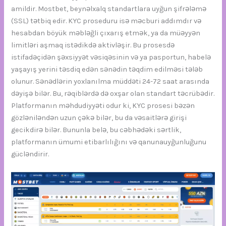
amildir. Mostbet, beynəlxalq standartlara uyğun şifrələmə
(SSL) tətbiq edir. KYC proseduru isə məcburi addımdır və
hesabdan böyük məbləğli çıxarış etmək, ya da müəyyən
limitləri aşmaq istədikdə aktivləşir. Bu prosesdə
istifadəçidən şəxsiyyət vəsiqəsinin və ya pasportun, habelə
yaşayış yerini təsdiq edən sənədin təqdim edilməsi tələb
olunur. Sənədlərin yoxlanılma müddəti 24-72 saat arasında
dəyişə bilər. Bu, rəqiblərdə də oxşar olan standart təcrübədir.
Platformanın məhdudiyyəti odur ki, KYC prosesi bəzən
gözləniləndən uzun çəkə bilər, bu da vəsaitlərə girişi
gecikdirə bilər. Bununla belə, bu cəbhədəki sərtlik,
platformanın ümumi etibarlılığını və qanunauyğunluğunu
gücləndirir.