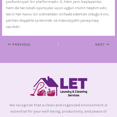
çoxfunksiyalı bir platformadır. O, həm yeni başlayanlar,
həm də təcrübəli oyunçular üçün uyğun mühit təqdim edir,
lakin hər hansı bir xidmətdən istifadə edərkən olduğu kimi,
şərtləri diqqətlə öyrənmək və məsuliyyətli yanaşmaq
vacibdir.
PREVIOUS
NEXT
We recognize that a clean and organized environment is
essential for your well-being, productivity, and peace of