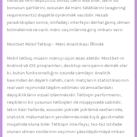
hallarda ilkin depozitsiz bonus təklif edə bilər, lakin bu
bonusun şərtlərini, xüsusən də mərc tələblərini (wagering
requirements) diqqətlə öyrənmək vacibdir. Hesab
yaradıldıqdan sonra, istifadəçi interfeysi dərhal geniş idman
bölmələrinə və canlı mərc seçimlərinə giriş imkanı verir.
Mostbet Mobil Tətbiqi – Mərc Analitikası Əlində
Mobil tətbiq, müasir mərcçi üçün əsas alətdir. Mostbet-in
Android və iOS proqramları, desktop versiyanın demək olar
ki, bütün funksionallığını özündə cəmləyir. Analitik
baxımdan ən dəyərli cəhəti, canlı matçların statistikasının
real vaxt rejimində təqdim edilməsi və əmsallardakı
dəyişikliklərin vizual izlənməsidir. Tətbiqin performansı,
rəqiblərin bir çoxunun tətbiqləri ilə müqayisədə sabitdir,
lakin bəzi hallarda, xüsusən yüksək yükləmə vaxtlarında,
statistik məlumatların yenilənməsində kiçik gecikmələr
müşahidə oluna bilər. Tətbiqin interfeysi, tez-tez istifadə
olunan idman növlərinin seçimini şəxsiləşdirməyə imkan