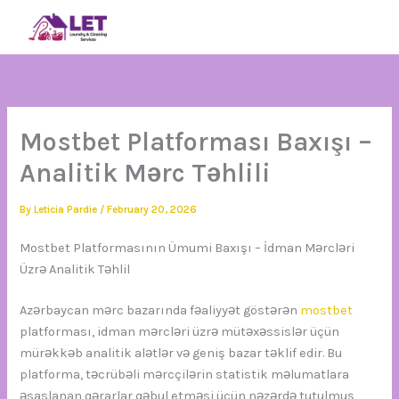
Skip
SIGN IN
to
content
Mostbet Platforması Baxışı –
Analitik Mərc Təhlili
By
Leticia Pardie
/
February 20, 2026
Mostbet Platformasının Ümumi Baxışı – İdman Mərcləri
Üzrə Analitik Təhlil
Azərbaycan mərc bazarında fəaliyyət göstərən
mostbet
platforması, idman mərcləri üzrə mütəxəssislər üçün
mürəkkəb analitik alətlər və geniş bazar təklif edir. Bu
platforma, təcrübəli mərcçilərin statistik məlumatlara
əsaslanan qərarlar qəbul etməsi üçün nəzərdə tutulmuş