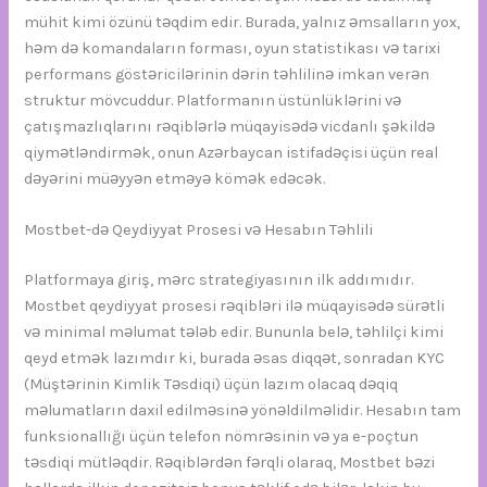
mühit kimi özünü təqdim edir. Burada, yalnız əmsalların yox,
həm də komandaların forması, oyun statistikası və tarixi
performans göstəricilərinin dərin təhlilinə imkan verən
struktur mövcuddur. Platformanın üstünlüklərini və
çatışmazlıqlarını rəqiblərlə müqayisədə vicdanlı şəkildə
qiymətləndirmək, onun Azərbaycan istifadəçisi üçün real
dəyərini müəyyən etməyə kömək edəcək.
Mostbet-də Qeydiyyat Prosesi və Hesabın Təhlili
Platformaya giriş, mərc strategiyasının ilk addımıdır.
Mostbet qeydiyyat prosesi rəqibləri ilə müqayisədə sürətli
və minimal məlumat tələb edir. Bununla belə, təhlilçi kimi
qeyd etmək lazımdır ki, burada əsas diqqət, sonradan KYC
(Müştərinin Kimlik Təsdiqi) üçün lazım olacaq dəqiq
məlumatların daxil edilməsinə yönəldilməlidir. Hesabın tam
funksionallığı üçün telefon nömrəsinin və ya e-poçtun
təsdiqi mütləqdir. Rəqiblərdən fərqli olaraq, Mostbet bəzi