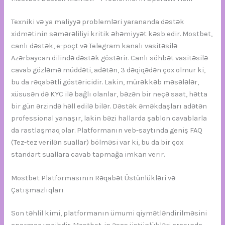
Texniki və ya maliyyə problemləri yarananda dəstək
xidmətinin səmərəliliyi kritik əhəmiyyət kəsb edir. Mostbet,
canlı dəstək, e-poçt və Telegram kanalı vasitəsilə
Azərbaycan dilində dəstək göstərir. Canlı söhbət vasitəsilə
cavab gözləmə müddəti, adətən, 3 dəqiqədən çox olmur ki,
bu da rəqabətli göstəricidir. Lakin, mürəkkəb məsələlər,
xüsusən də KYC ilə bağlı olanlar, bəzən bir neçə saat, hətta
bir gün ərzində həll edilə bilər. Dəstək əməkdaşları adətən
professional yanaşır, lakin bəzi hallarda şablon cavablarla
da rastlaşmaq olar. Platformanın veb-saytında geniş FAQ
(Tez-tez verilən suallar) bölməsi var ki, bu da bir çox
standart suallara cavab tapmağa imkan verir.
Mostbet Platformasının Rəqabət Üstünlükləri və
Çatışmazlıqları
Son təhlil kimi, platformanın ümumi qiymətləndirilməsini