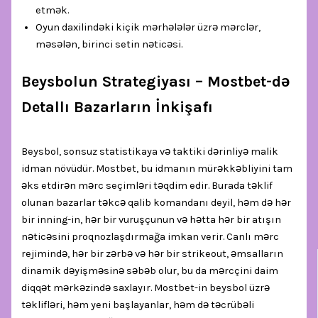
etmək.
Oyun daxilindəki kiçik mərhələlər üzrə mərclər,
məsələn, birinci setin nəticəsi.
Beysbolun Strategiyası – Mostbet-də
Detallı Bazarların İnkişafı
Beysbol, sonsuz statistikaya və taktiki dərinliyə malik
idman növüdür. Mostbet, bu idmanın mürəkkəbliyini tam
əks etdirən mərc seçimləri təqdim edir. Burada təklif
olunan bazarlar təkcə qalib komandanı deyil, həm də hər
bir inning-in, hər bir vuruşçunun və hətta hər bir atışın
nəticəsini proqnozlaşdırmağa imkan verir. Canlı mərc
rejimində, hər bir zərbə və hər bir strikeout, əmsalların
dinamik dəyişməsinə səbəb olur, bu da mərcçini daim
diqqət mərkəzində saxlayır. Mostbet-in beysbol üzrə
təklifləri, həm yeni başlayanlar, həm də təcrübəli