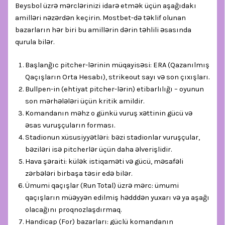
Beysbol üzrə mərclərinizi idarə etmək üçün aşağıdakı
amilləri nəzərdən keçirin. Mostbet-də təklif olunan
bazarların hər biri bu amillərin dərin təhlili əsasında
qurula bilər.
Başlanğıc pitcher-lərinin müqayisəsi: ERA (Qazanılmış
Qaçışların Orta Hesabı), strikeout sayı və son çıxışları.
Bullpen-in (ehtiyat pitcher-lərin) etibarlılığı – oyunun
son mərhələləri üçün kritik amildir.
Komandanın məhz o günkü vuruş xəttinin gücü və
əsas vuruşçuların forması.
Stadionun xüsusiyyətləri: bəzi stadionlar vuruşçular,
bəziləri isə pitcherlər üçün daha əlverişlidir.
Hava şəraiti: külək istiqaməti və gücü, məsafəli
zərbələri birbaşa təsir edə bilər.
Ümumi qaçışlar (Run Total) üzrə mərc: ümumi
qaçışların müəyyən edilmiş hədddən yuxarı və ya aşağı
olacağını proqnozlaşdırmaq.
Handicap (For) bazarları: güclü komandanın