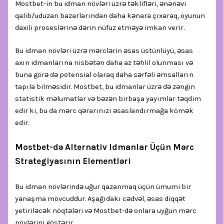
Mostbet-in bu idman növləri üzrə təklifləri, ənənəvi
qalib/uduzan bazarlarından daha kənara çıxaraq, oyunun
daxili proseslərinə dərin nüfuz etməyə imkan verir.
Bu idman növləri üzrə mərclərin əsas üstünlüyü, əsas
axın idmanlarına nisbətən daha az təhlil olunması və
buna görə də potensial olaraq daha sərfəli əmsalların
tapıla bilməsidir. Mostbet, bu idmanlar üzrə də zəngin
statistik məlumatlar və bəzən birbaşa yayımlar təqdim
edir ki, bu da mərc qərarınızı əsaslandırmağa kömək
edir.
Mostbet-də Alternativ Idmanlar Üçün Mərc
Strategiyasının Elementləri
Bu idman növlərində uğur qazanmaq üçün ümumi bir
yanaşma mövcuddur. Aşağıdakı cədvəl, əsas diqqət
yetiriləcək nöqtələri və Mostbet-də onlara uyğun mərc
növlərini göstərir.