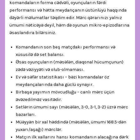
komandaların forma cədvəli, oyunçuların fərdi
performansı və hətta meydançanın üstünlüyü haqqında
dəyərli məlumatlar təqdim edir. Mərc qərarınızı yalnız
ümumi nəticəyə deyil, həm də oyunun mikro-epizodlarına
əsaslandıra bilərsiniz.
Komandanın son beş matçdakı performansı və
xüsusilə də set balansı.
Əsas oyunçuların (məsələn, diaqonal hücumçunun)
zədə vəziyyəti və olub-olmaması.
Ev və səfər statistikası – bəzi komandalar öz
meydançalarında daha güclü oynayır.
Birbaşa yayımın mövcudluğu – canlı mərc üçün
əvəzedilməz vasitədir.
Setlərin ümumi sayı (məsələn, 3-0, 3-1, 3-2) üzrə mərc
bazarları.
Müəyyən bir xal həddində (məsələn, ümumi 168.5-dən
yuxarı/aşağı) mərclər.
Matçın ilk xallarını hansı komandanın alacağına dərk