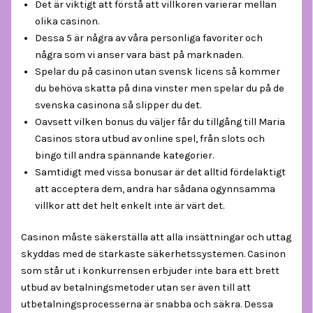
Det är viktigt att förstå att villkoren varierar mellan
olika casinon.
Dessa 5 är några av våra personliga favoriter och
några som vi anser vara bäst på marknaden.
Spelar du på casinon utan svensk licens så kommer
du behöva skatta på dina vinster men spelar du på de
svenska casinona så slipper du det.
Oavsett vilken bonus du väljer får du tillgång till Maria
Casinos stora utbud av online spel, från slots och
bingo till andra spännande kategorier.
Samtidigt med vissa bonusar är det alltid fördelaktigt
att acceptera dem, andra har sådana ogynnsamma
villkor att det helt enkelt inte är värt det.
Casinon måste säkerställa att alla insättningar och uttag
skyddas med de starkaste säkerhetssystemen. Casinon
som står ut i konkurrensen erbjuder inte bara ett brett
utbud av betalningsmetoder utan ser även till att
utbetalningsprocesserna är snabba och säkra. Dessa