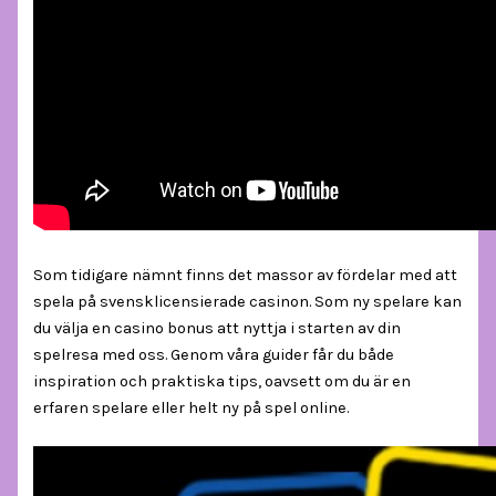
Som tidigare nämnt finns det massor av fördelar med att
spela på svensklicensierade casinon. Som ny spelare kan
du välja en casino bonus att nyttja i starten av din
spelresa med oss. Genom våra guider får du både
inspiration och praktiska tips, oavsett om du är en
erfaren spelare eller helt ny på spel online.