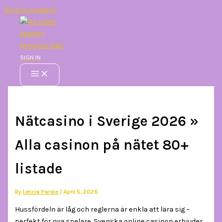
Skip to content
SIGN IN
Nätcasino i Sverige 2026 »
Alla casinon på nätet 80+
listade
By
Leticia Pardie
/
April 5, 2026
Hussfördeln är låg och reglerna är enkla att lära sig –
perfekt för nya spelare. Svenska online casinon erbjuder