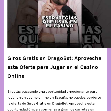
Giros Gratis en DragoBet: Aprovecha
esta Oferta para Jugar en el Casino
Online
Si estás buscando una oportunidad emocionante para
jugar en un casino online en España, no puedes perderte
la oferta de Giros Gratis en DragoBet. Aprovecha esta
oportunidad única y comienza a girar los carretes sin