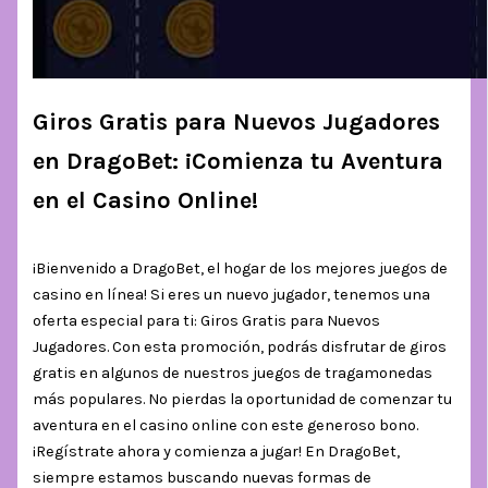
Giros Gratis para Nuevos Jugadores
en DragoBet: ¡Comienza tu Aventura
en el Casino Online!
¡Bienvenido a DragoBet, el hogar de los mejores juegos de
casino en línea! Si eres un nuevo jugador, tenemos una
oferta especial para ti: Giros Gratis para Nuevos
Jugadores. Con esta promoción, podrás disfrutar de giros
gratis en algunos de nuestros juegos de tragamonedas
más populares. No pierdas la oportunidad de comenzar tu
aventura en el casino online con este generoso bono.
¡Regístrate ahora y comienza a jugar! En DragoBet,
siempre estamos buscando nuevas formas de