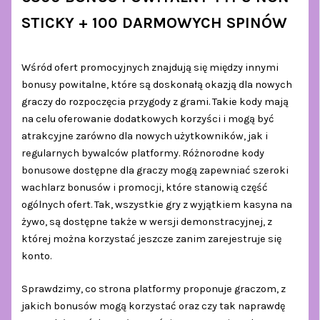
STICKY + 100 DARMOWYCH SPINÓW
Wśród ofert promocyjnych znajdują się między innymi
bonusy powitalne, które są doskonałą okazją dla nowych
graczy do rozpoczęcia przygody z grami. Takie kody mają
na celu oferowanie dodatkowych korzyści i mogą być
atrakcyjne zarówno dla nowych użytkowników, jak i
regularnych bywalców platformy. Różnorodne kody
bonusowe dostępne dla graczy mogą zapewniać szeroki
wachlarz bonusów i promocji, które stanowią część
ogólnych ofert. Tak, wszystkie gry z wyjątkiem kasyna na
żywo, są dostępne także w wersji demonstracyjnej, z
której można korzystać jeszcze zanim zarejestruje się
konto.
Sprawdzimy, co strona platformy proponuje graczom, z
jakich bonusów mogą korzystać oraz czy tak naprawdę