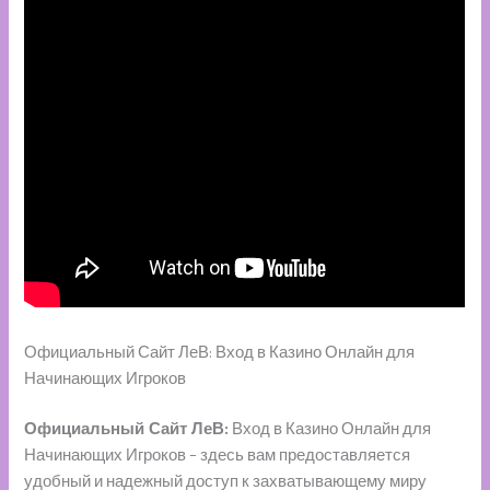
Официальный Сайт ЛеВ: Вход в Казино Онлайн для
Начинающих Игроков
Официальный Сайт ЛеВ:
Вход в Казино Онлайн для
Начинающих Игроков – здесь вам предоставляется
удобный и надежный доступ к захватывающему миру