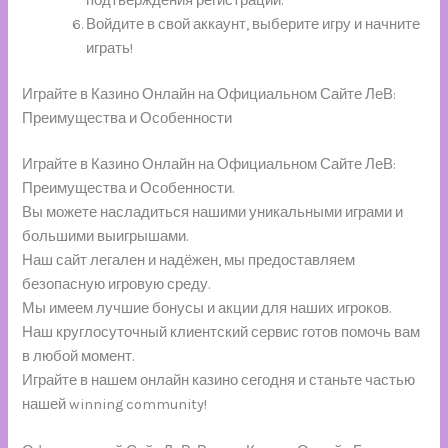
подтверждения регистрации.
Войдите в свой аккаунт, выберите игру и начните
играть!
Играйте в Казино Онлайн на Официальном Сайте ЛеВ:
Преимущества и Особенности
Играйте в Казино Онлайн на Официальном Сайте ЛеВ:
Преимущества и Особенности.
Вы можете насладиться нашими уникальными играми и
большими выигрышами.
Наш сайт легален и надёжен, мы предоставляем
безопасную игровую среду.
Мы имеем лучшие бонусы и акции для наших игроков.
Наш круглосуточный клиентский сервис готов помочь вам
в любой момент.
Играйте в нашем онлайн казино сегодня и станьте частью
нашей winning community!