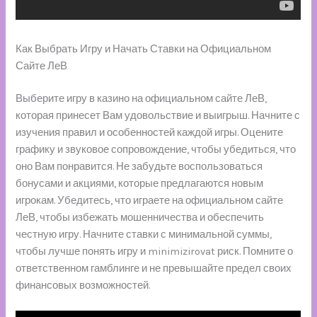
Как Выбрать Игру и Начать Ставки на Официальном
Сайте ЛеВ
Выберите игру в казино на официальном сайте ЛеВ,
которая принесет Вам удовольствие и выигрыш. Начните с
изучения правил и особенностей каждой игры. Оцените
графику и звуковое сопровождение, чтобы убедиться, что
оно Вам понравится. Не забудьте воспользоваться
бонусами и акциями, которые предлагаются новым
игрокам. Убедитесь, что играете на официальном сайте
ЛеВ, чтобы избежать мошенничества и обеспечить
честную игру. Начните ставки с минимальной суммы,
чтобы лучше понять игру и minimizirovat риск. Помните о
ответственном гамблинге и не превышайте предел своих
финансовых возможностей.