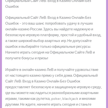
Официальный Сайт ЛеВ: Вход в Казино Онлайн Без
Ошибок
Официальный Сайт ЛеВ: Вход в Казино Онлайн Без
Ошибок – это ваш шанс попробовать удачу в лучших
онлайн-казино России. Здесь вы найдете надежную и
безопасную игровую платформу, простой и удобный вход,
а также широкий выбор азартных игр. Не допускайте
ошибок и выбирайте только официальные ресурсы.
Начните играть сегодня на Официальном Сайте ЛеВ и
получите бонусы и призы!
Играйте в онлайн-казино ЛеВ и получайте удовольствие
от настоящего казино прямо у себя дома. Официальный
Сайт ЛеВ: Вход в Казино Онлайн Без Ошибок
предоставляет безопасную и защищенную игровую среду,
где вы можете насладиться разнообразными азартными
играми, такими как рулетка, poker, blackjack и многими
другими. Не ждите, начните играть сегодня и станьте