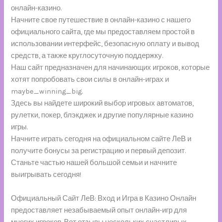
онлайн-казино.
Начните свое путешествие в онлайн-казино с нашего
официального сайта, где мы предоставляем простой в
использовании интерфейс, безопасную оплату и вывод
средств, а также круглосуточную поддержку.
Наш сайт предназначен для начинающих игроков, которые
хотят попробовать свои силы в онлайн-играх и
maybe_winning_big.
Здесь вы найдете широкий выбор игровых автоматов,
рулетки, покер, блэкджек и другие популярные казино
игры.
Начните играть сегодня на официальном сайте ЛеВ и
получите бонусы за регистрацию и первый депозит.
Станьте частью нашей большой семьи и начните
выигрывать сегодня!
Официальный Сайт ЛеВ: Вход и Игра в Казино Онлайн
предоставляет незабываемый опыт онлайн-игр для