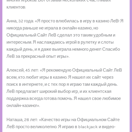
многих игроков. Вот отзывы нескольких счастливых
клиентов:
Анна, 32 года: «Я просто влюбилась в игру в казино ЛеВ! Я
никогда раньше не играла в онлайн-казино, но
Официальный Сайт ЛеВ сделал это таким удобным и
интересным. Я наслаждаюсь игрой в рулетку и слоты
каждый день, и я даже выиграла немного денег! Спасибо
ЛеВ за прекрасный опыт игры».
Алексей, 45 лет: «Я рекомендую Официальный Сайт ЛеВ
всем, кто любит игры в казино. Я нашел их сайт через
поиск в интернете, и с тех пор я играю там каждый день.
ЛеВ предлагает широкий выбор игр, и их клиентская
поддержка всегда готова помочь. Я нашел свое любимое
онлайн-казино!».
Наташа, 28 лет: «Качество игры на Официальном Сайте
ЛеВ просто великолепно. Я играю в blackjack и видео-