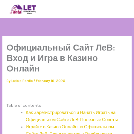
Skip
SIGN IN
to
content
Официальный Сайт ЛеВ:
Вход и Игра в Казино
Онлайн
By
Leticia Pardie
/
February 19, 2026
Table of contents
Как Зарегистрироваться и Начать Играть на
Официальном Сайте ЛеВ: Полезные Советы
Играйте в Казино Онлайн на Официальном