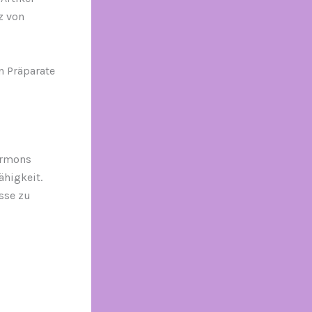
z von
n Präparate
ormons
ähigkeit.
sse zu