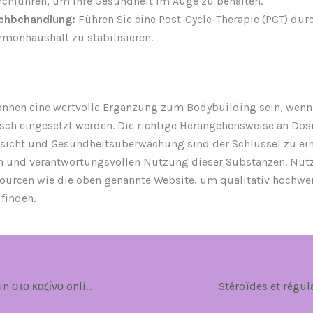
rchführen, um Ihre Gesundheit im Auge zu behalten.
chbehandlung:
Führen Sie eine Post-Cycle-Therapie (PCT) dur
monhaushalt zu stabilisieren.
önnen eine wertvolle Ergänzung zum Bodybuilding sein, wenn 
sch eingesetzt werden. Die richtige Herangehensweise an Dos
ufsicht und Gesundheitsüberwachung sind der Schlüssel zu ei
en und verantwortungsvollen Nutzung dieser Substanzen. Nutz
sourcen wie die oben genannte Website, um qualitativ hochwe
finden.
Παίξε το Rocky Spin στο καζίνο online στην Ελλάδα – Δεν χρειάζεται να εξοδεύετε να παίξετε!