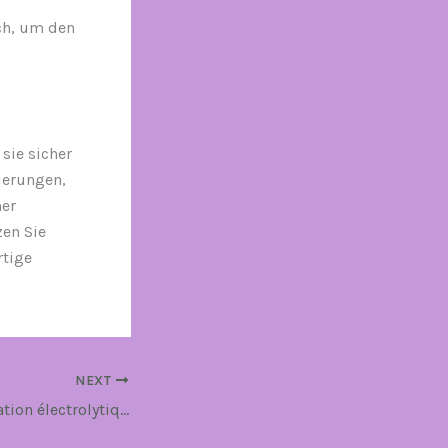
ch, um den
sie sicher
ierungen,
ner
en Sie
rtige
NEXT
Stéroïdes et régulation électrolytique essentielle