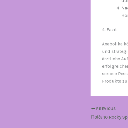
du
Na
Hor
4. Fazit
Anabolika k
und strategi
ärztliche A
erfolgreich
seriöse Res
Produkte zu 
PREVIOUS