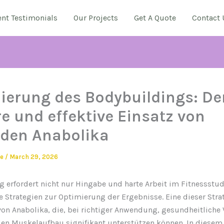
ent Testimonials
Our Projects
Get A Quote
Contact 
ierung des Bodybuildings: De
re und effektive Einsatz von
iden Anabolika
ie
/
March 29, 2026
 erfordert nicht nur Hingabe und harte Arbeit im Fitnessstud
e Strategien zur Optimierung der Ergebnisse. Eine dieser Strat
von Anabolika, die, bei richtiger Anwendung, gesundheitliche 
en Muskelaufbau signifikant unterstützen können. In diesem 