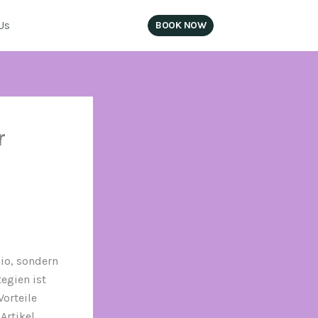
Us
BOOK NOW
SIGN IN
r
io, sondern
egien ist
Vorteile
Artikel