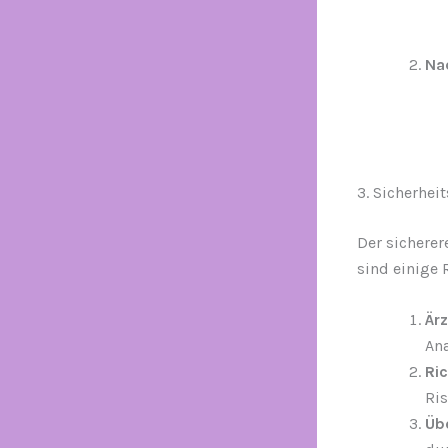
Nac
3. Sicherhe
Der sicherer
sind einige 
Ärz
Ana
Ri
Ri
Üb