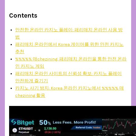
Contents
안전한 온라인 카지노 플레이: 패리매치 온라인 사용 방
법
패리매치 온라인에서 Korea 게이머를 위한 안전 카지노
추천
%%%%% 매chezining: 패리매치 온라인을 통한 안전 온라
인 카지노 게임
패리매치 온라인 사이트의 신뢰성 확보: 카지노 플레이
안전하게 즐기기
카지노 사기 방지: Korea 온라인 카지노에서 %%%%% 매
chezining 활용