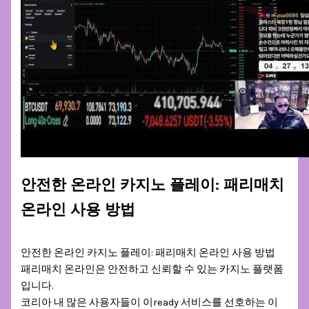
안전한 온라인 카지노 플레이: 패리매치
온라인 사용 방법
안전한 온라인 카지노 플레이: 패리매치 온라인 사용 방법
패리매치 온라인은 안전하고 신뢰할 수 있는 카지노 플랫폼
입니다.
코리아 내 많은 사용자들이 이ready 서비스를 선호하는 이