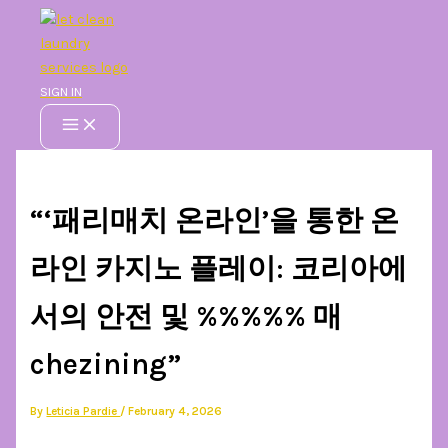
Skip
to
content
SIGN IN
“‘패리매치 온라인’을 통한 온
라인 카지노 플레이: 코리아에
서의 안전 및 %%%%% 매
chezining”
By
Leticia Pardie
/
February 4, 2026