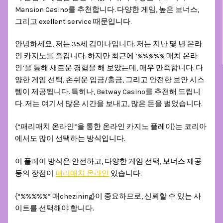
Mansion Casino를 추천합니다. 다양한 게임, 높은 보너스,
그리고 exellent service 때문입니다.
안녕하세요, 저는 35세 김미나입니다. 저는 지난 몇 년 온라
인 카지노를 즐깁니다. 하지만 최근에 ‘%%%%% 매치 온라
인’을 통해 새로운 경험을 해 보았는데, 매우 만족합니다. 다
양한 게임 선택, 손쉬운 입금/출금, 그리고 안전한 보안 시스
템이 제공됩니다. 특히나, Betway Casino를 추천해 드립니
다. 저는 여기서 많은 시간을 보내고, 많은 돈을 벌었습니다.
{“패리매치 온라인”을 통한 온라인 카지노 플레이}는 코리아
에서도 많이 선택하는 방식입니다.
이 플레이 방식은 안전하고, 다양한 게임 선택, 보너스 제공
등의 장점이
패리매치 온라인
있습니다.
{“%%%%%” 매chezining}이 중요하므로, 신뢰할 수 있는 사
이트를 선택해야 합니다.