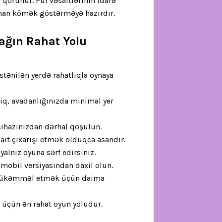
qorunur. Pul vəsaitlərinin idarə
aman kömək göstərməyə hazırdır.
ağın Rahat Yolu
istənilən yerdə rahatlıqla oynaya
q, avadanlığınızda minimal yer
 cihazınızdan dərhal qoşulun.
sait çıxarışı etmək olduqca asandır.
yalnız oyuna sərf edirsiniz.
obil versiyasından daxil olun.
 mükəmməl etmək üçün daima
 üçün ən rahat oyun yoludur.