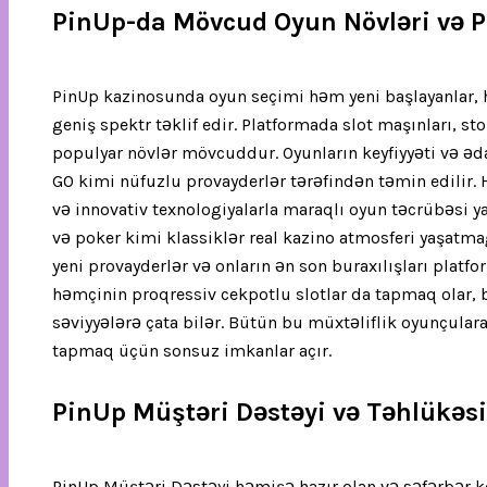
PinUp-da Mövcud Oyun Növləri və P
PinUp kazinosunda oyun seçimi həm yeni başlayanlar,
geniş spektr təklif edir. Platformada slot maşınları, st
populyar növlər mövcuddur. Oyunların keyfiyyəti və əda
GO kimi nüfuzlu provayderlər tərəfindən təmin edilir
və innovativ texnologiyalarla maraqlı oyun təcrübəsi yar
və poker kimi klassiklər real kazino atmosferi yaşatm
yeni provayderlər və onların ən son buraxılışları platf
həmçinin proqressiv cekpotlu slotlar da tapmaq olar, 
səviyyələrə çata bilər. Bütün bu müxtəliflik oyunçular
tapmaq üçün sonsuz imkanlar açır.
PinUp Müştəri Dəstəyi və Təhlükəsiz
PinUp Müştəri Dəstəyi həmişə hazır olan və səfərbər 