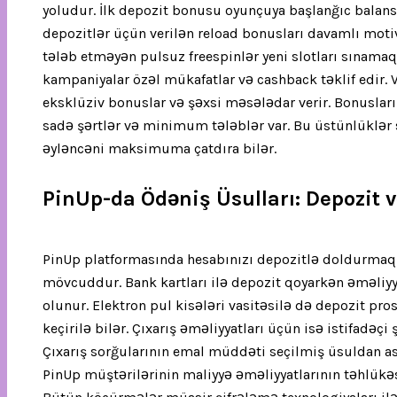
yoludur. İlk depozit bonusu oyunçuya başlanğıc balan
depozitlər üçün verilən reload bonusları davamlı motiv
tələb etməyən pulsuz freespinlər yeni slotları sınamaq 
kampaniyalar özəl mükafatlar və cashback təklif edir. 
eksklüziv bonuslar və şəxsi məsələdar verir. Bonusların
sadə şərtlər və minimum tələblər var. Bu üstünlüklər 
əyləncəni maksimuma çatdıra bilər.
PinUp-da Ödəniş Üsulları: Depozit v
PinUp platformasında hesabınızı depozitlə doldurmaq 
mövcuddur. Bank kartları ilə depozit qoyarkən əməliyy
olunur. Elektron pul kisələri vasitəsilə də depozit pros
keçirilə bilər. Çıxarış əməliyyatları üçün isə istifadəç
Çıxarış sorğularının emal müddəti seçilmiş üsuldan asıl
PinUp müştərilərinin maliyyə əməliyyatlarının təhlükəsi