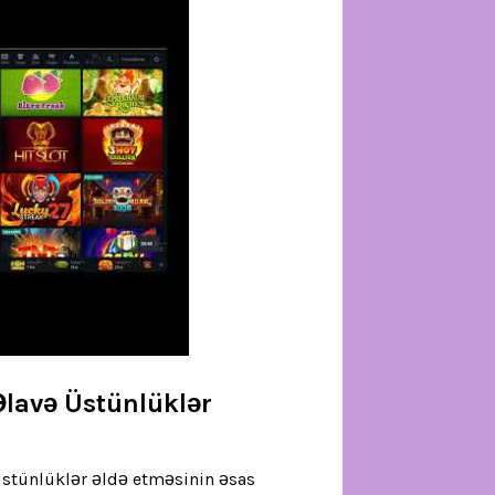
Əlavə Üstünlüklər
 üstünlüklər əldə etməsinin əsas