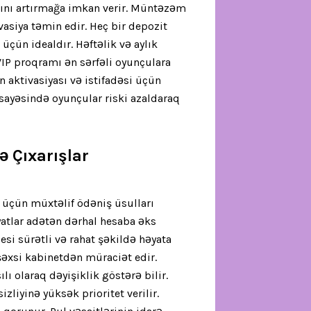
sını artırmağa imkan verir. Müntəzəm
asiya təmin edir. Heç bir depozit
üçün idealdır. Həftəlik və aylık
VIP proqramı ən sərfəli oyunçulara
 aktivasiyası və istifadəsi üçün
sayəsində oyunçular riski azaldaraq
ə Çıxarışlar
üçün müxtəlif ödəniş üsulları
atlar adətən dərhal hesaba əks
esi sürətli və rahat şəkildə həyata
i şəxsi kabinetdən müraciət edir.
ı olaraq dəyişiklik göstərə bilir.
zliyinə yüksək prioritet verilir.