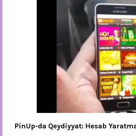
PinUp-da Qeydiyyat: Hesab Yaratm