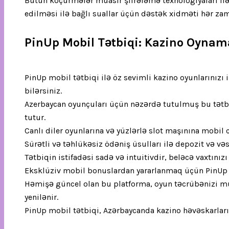
Bütün köçürmələr müasir şifrələmə texnologiyaları ilə 
edilməsi ilə bağlı suallar üçün dəstək xidməti hər z
PinUp Mobil Tətbiqi: Kazino Oynam
PinUp mobil tətbiqi ilə öz sevimli kazino oyunlarınızı 
bilərsiniz.
Azerbaycan oyunçuları üçün nəzərdə tutulmuş bu tətbi
tutur.
Canlı diler oyunlarına və yüzlərlə slot maşınına mobil
Sürətli və təhlükəsiz ödəniş üsulları ilə depozit və və
Tətbiqin istifadəsi sadə və intuitivdir, beləcə vaxtınızı 
Eksklüziv mobil bonuslardan yararlanmaq üçün PinUp m
Həmişə güncel olan bu platforma, oyun təcrübənizi
yenilənir.
PinUp mobil tətbiqi, Azərbaycanda kazino həvəskarları