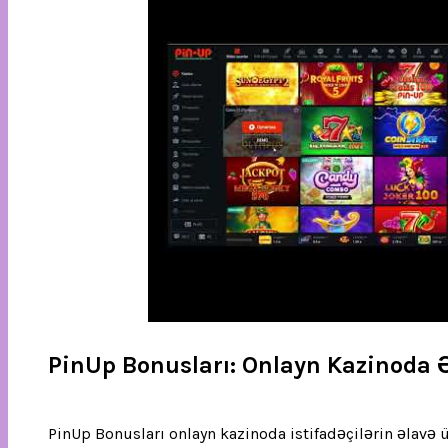
PinUp Bonusları: Onlayn Kazinoda 
PinUp Bonusları onlayn kazinoda istifadəçilərin əlavə