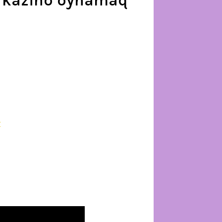
yn kazino oynamaq
r