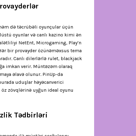
rovayderlər
 həm də təcrübəli oyunçular üçün
olüstü oyunlar və canlı kazino kimi ən
lətliliyi NetEnt, Microgaming, Play’n
. Hər bir provayder özünəməxsus tema
adır. Canlı dilerlərlə rulet, blackjack
ağa imkan verir. Müntəzəm olaraq
ormaya əlavə olunur. PinUp-da
burada uduşlar həyəcanverici
a öz zövqlərinə uyğun ideal oyunu
lik Tədbirləri
komanda ilə müştəri sorğularını