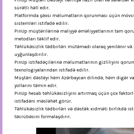
sürətli həll edir.
Platformda şəxsi məlumatların qorunması üçün mövc
sistemləri istifadə edilir.
PinUp müştərilərinə maliyyə əməliyyatlarının tam qo
metodları təklif edir.
Təhlükəsizlik tədbirləri mütəmadi olaraq yenilənir və 
uyğunlaşdırılır.
PinUp istifadəçilərinə məlumatlarının gizliliyini qor
texnologiyalarından istifadə edilir.
Müştəri dəstəyi həm Azərbaycan dilində, həm digər va
yollarını təmin edir.
PinUp hesab təhlükəsizliyini artırmaq üçün çox faktorl
istifadəni məsləhət görür.
Təhlükəsizlik tədbirləri və dəstək xidməti birlikdə isti
təcrübəsini formalaşdırır.