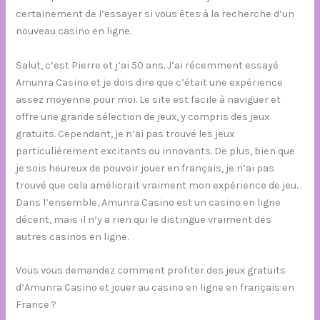
certainement de l’essayer si vous êtes à la recherche d’un
nouveau casino en ligne.
Salut, c’est Pierre et j’ai 50 ans. J’ai récemment essayé
Amunra Casino et je dois dire que c’était une expérience
assez moyenne pour moi. Le site est facile à naviguer et
offre une grande sélection de jeux, y compris des jeux
gratuits. Cependant, je n’ai pas trouvé les jeux
particulièrement excitants ou innovants. De plus, bien que
je sois heureux de pouvoir jouer en français, je n’ai pas
trouvé que cela améliorait vraiment mon expérience de jeu.
Dans l’ensemble, Amunra Casino est un casino en ligne
décent, mais il n’y a rien qui le distingue vraiment des
autres casinos en ligne.
Vous vous demandez comment profiter des jeux gratuits
d’Amunra Casino et jouer au casino en ligne en français en
France ?