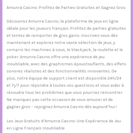
Amunra Casino: Profitez de Parties Gratuites et Gagnez Gros
Découvrez Amunra Casino, la plateforme de jeux en ligne
idéale pour les joueurs français. Profitez de parties gratuites
et tentez de remporter de gros gains. Inscrivez-vous dès
maintenant et explorez notre vaste sélection de jeux, y
compris les machines à sous, le blackjack, la roulette et le
poker. Amunra Casino offre une expérience de jeu
inoubliable, avec des graphismes époustouflants, des effets
sonores réalistes et des fonctionnalités innovantes. De
plus, notre équipe de support client est disponible 24h/24
et 7j/7 pour répondre à toutes vos questions et vous aider à
résoudre tous les problèmes que vous pourriez rencontrer.
Ne manquez pas cette occasion de vous amuser et de
gagner gros – rejoignez Amunra Casino dès aujourd’hui !
Les Jeux Gratuits d’Amunra Casino: Une Expérience de Jeu
en Ligne Français Inoubliable