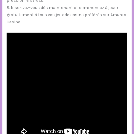
pression ni stress.
8. Inscrivez-vous dès maintenant et commencez à jouer
gratuitement à tous vos jeux de casino préférés sur Amunra
Casino.