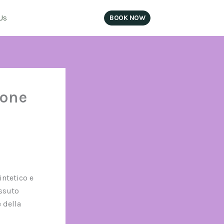
Us
BOOK NOW
SIGN IN
ione
intetico e
essuto
 della