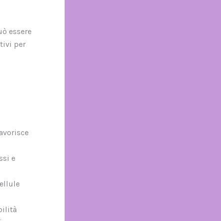
uò essere
tivi per
favorisce
ssi e
ellule
ilità