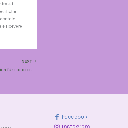
ita e i
ecifiche
amentale
 e ricevere
NEXT
Die besten Strategien für sicheren Muskelaufbau mit Anabolika
Facebook
Instagram