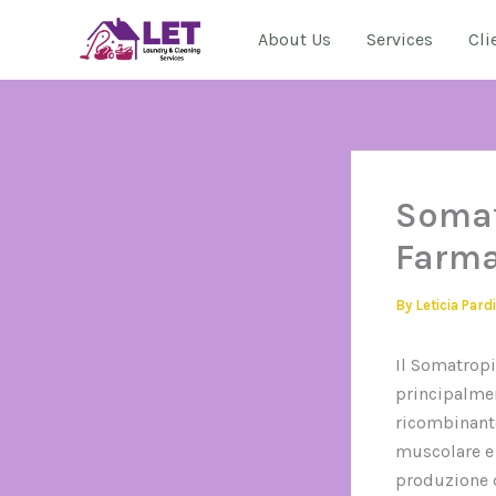
Skip
About Us
Services
Cli
to
content
Somat
Farma
By
Leticia Pard
Il Somatropi
principalmen
ricombinante
muscolare e 
produzione di