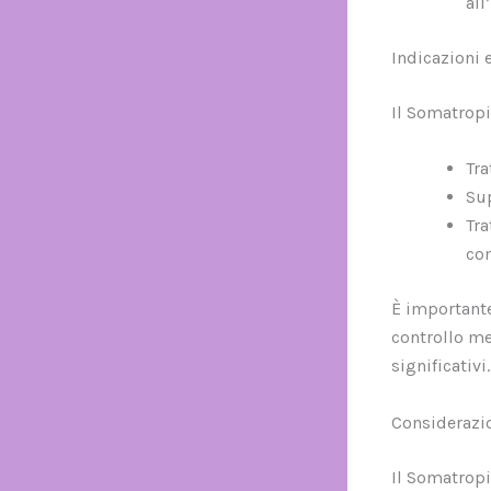
all
Indicazioni e
Il Somatrop
Tra
Sup
Tra
com
È importante
controllo me
significativi.
Considerazio
Il Somatropi