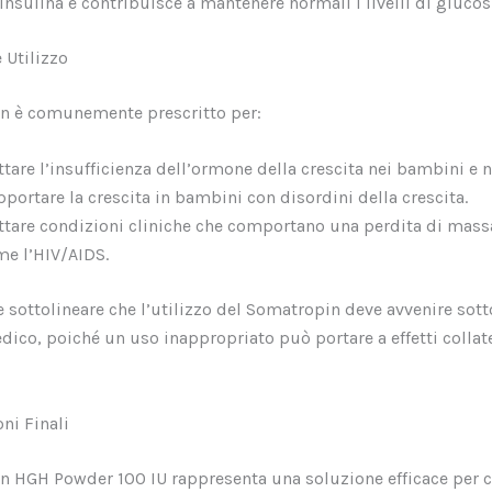
’insulina e contribuisce a mantenere normali i livelli di glucos
 Utilizzo
in è comunemente prescritto per:
ttare l’insufficienza dell’ormone della crescita nei bambini e n
portare la crescita in bambini con disordini della crescita.
ttare condizioni cliniche che comportano una perdita di mas
e l’HIV/AIDS.
 sottolineare che l’utilizzo del Somatropin deve avvenire sott
dico, poiché un uso inappropriato può portare a effetti collate
ni Finali
n HGH Powder 100 IU rappresenta una soluzione efficace per c