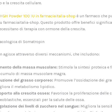
e la crescita cellulare.
HGH Powder 100 IU in farmaciaitalia-shop
è un farmaco che p
u farmaciaitalia-shop. Questo prodotto offre benefici significa
ecessitano di terapia con ormone della crescita.
acologica di Somatropin
n agisce attraverso diversi meccanismi, che includono:
mento della massa muscolare:
Stimola la sintesi proteica e 
accumulo di massa muscolare magra.
duzione del grasso corporeo:
Promuove l’ossidazione dei gra
liora il metabolismo lipidico.
pporto alla crescita ossea:
Favorisce la proliferazione delle c
eoblastiche, essenziali per la salute delle ossa.
olazione dei livelli di zucchero nel sangue:
Migliora la sensib