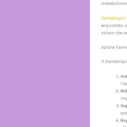
metabolismo 
Somatropin 
acquistato s
coloro che n
Azione Farm
Il Somatropi
Au
l’
Ri
mig
Su
ost
Reg