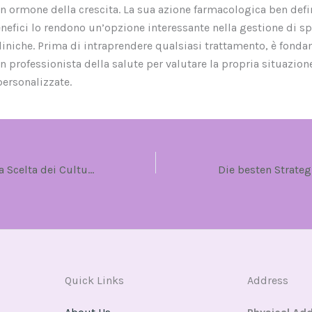
on ormone della crescita. La sua azione farmacologica ben defin
efici lo rendono un’opzione interessante nella gestione di sp
liniche. Prima di intraprendere qualsiasi trattamento, è fond
n professionista della salute per valutare la propria situazione
personalizzate.
Trenbolone Mix: La Scelta dei Culturisti per Massimali Muscolari
Quick Links
Address