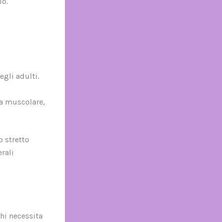
io.
egli adulti.
sa muscolare,
o stretto
rali
hi necessita