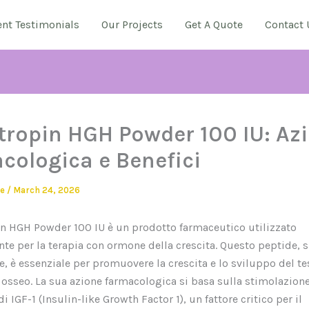
ent Testimonials
Our Projects
Get A Quote
Contact 
ropin HGH Powder 100 IU: Az
cologica e Benefici
ie
/
March 24, 2026
n HGH Powder 100 IU è un prodotto farmaceutico utilizzato
te per la terapia con ormone della crescita. Questo peptide, s
, è essenziale per promuovere la crescita e lo sviluppo del t
osseo. La sua azione farmacologica si basa sulla stimolazione
 IGF-1 (Insulin-like Growth Factor 1), un fattore critico per il