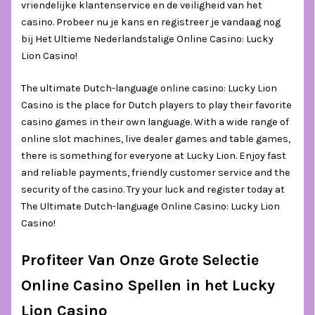
vriendelijke klantenservice en de veiligheid van het
casino. Probeer nu je kans en registreer je vandaag nog
bij Het Ultieme Nederlandstalige Online Casino: Lucky
Lion Casino!
The ultimate Dutch-language online casino: Lucky Lion
Casino is the place for Dutch players to play their favorite
casino games in their own language. With a wide range of
online slot machines, live dealer games and table games,
there is something for everyone at Lucky Lion. Enjoy fast
and reliable payments, friendly customer service and the
security of the casino. Try your luck and register today at
The Ultimate Dutch-language Online Casino: Lucky Lion
Casino!
Profiteer Van Onze Grote Selectie
Online Casino Spellen in het Lucky
Lion Casino