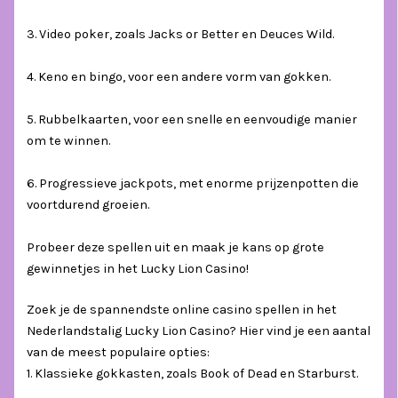
3. Video poker, zoals Jacks or Better en Deuces Wild.
4. Keno en bingo, voor een andere vorm van gokken.
5. Rubbelkaarten, voor een snelle en eenvoudige manier
om te winnen.
6. Progressieve jackpots, met enorme prijzenpotten die
voortdurend groeien.
Probeer deze spellen uit en maak je kans op grote
gewinnetjes in het Lucky Lion Casino!
Zoek je de spannendste online casino spellen in het
Nederlandstalig Lucky Lion Casino? Hier vind je een aantal
van de meest populaire opties:
1. Klassieke gokkasten, zoals Book of Dead en Starburst.