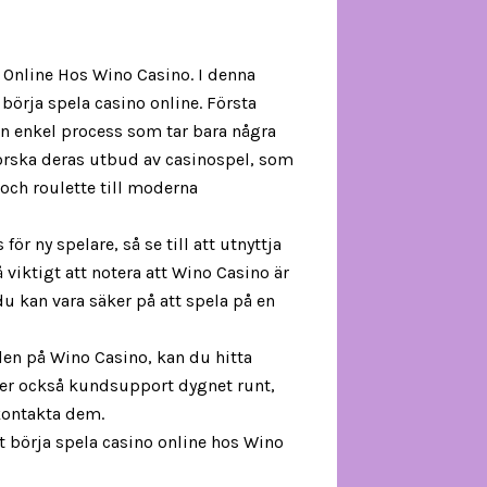
 Online Hos Wino Casino. I denna
 börja spela casino online. Första
 en enkel process som tar bara några
forska deras utbud av casinospel, som
 och roulette till moderna
 ny spelare, så se till att utnyttja
 viktigt att notera att Wino Casino är
du kan vara säker på att spela på en
en på Wino Casino, kan du hitta
der också kundsupport dygnet runt,
kontakta dem.
t börja spela casino online hos Wino