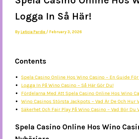
Spela Casino Online Hos 
Logga In Så Här!
By
Leticia Pardie
/
February 3, 2026
Contents
Spela Casino Online Hos Wino Casino – En Guide För
Logga In På Wino Casino – Så Här Gör Du!
Fördelarna Med Att Spela Casino Online Hos Wino C
Wino Casinos Största Jackpots – Vad Är De Och Hur 
Säkerhet Och Fair Play På Wino Casino – Vad Bör Du 
Spela Casino Online Hos Wino Casi