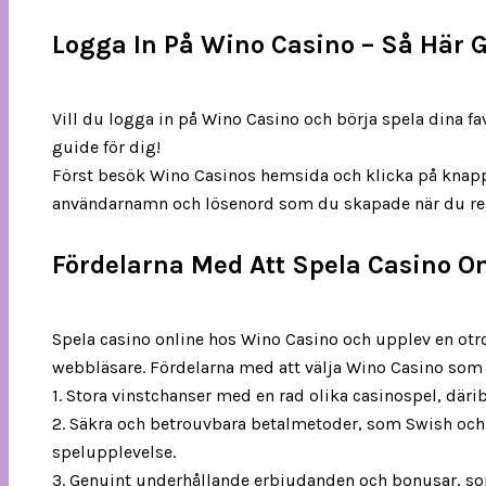
Logga In På Wino Casino – Så Här G
Vill du logga in på Wino Casino och börja spela dina fa
guide för dig!
Först besök Wino Casinos hemsida och klicka på knapp
användarnamn och lösenord som du skapade när du reg
Fördelarna Med Att Spela Casino O
Spela casino online hos Wino Casino och upplev en otrol
webbläsare. Fördelarna med att välja Wino Casino som 
1. Stora vinstchanser med en rad olika casinospel, däri
2. Säkra och betrouvbara betalmetoder, som Swish och 
spelupplevelse.
3. Genuint underhållande erbjudanden och bonusar, so