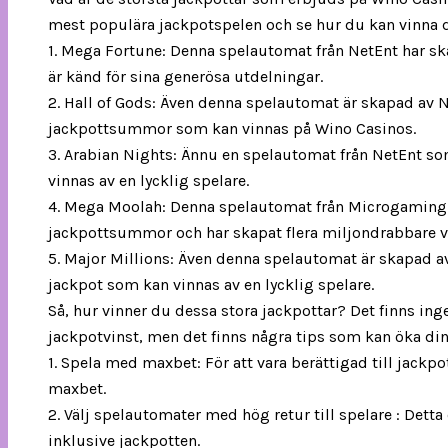
mest populära jackpotspelen och se hur du kan vinna 
1. Mega Fortune: Denna spelautomat från NetEnt har sk
är känd för sina generösa utdelningar.
2. Hall of Gods: Även denna spelautomat är skapad av N
jackpottsummor som kan vinnas på Wino Casinos.
3. Arabian Nights: Ännu en spelautomat från NetEnt so
vinnas av en lycklig spelare.
4. Mega Moolah: Denna spelautomat från Microgaming ä
jackpottsummor och har skapat flera miljondrabbare v
5. Major Millions: Även denna spelautomat är skapad 
jackpot som kan vinnas av en lycklig spelare.
Så, hur vinner du dessa stora jackpottar? Det finns inge
jackpotvinst, men det finns några tips som kan öka din
1. Spela med maxbet: För att vara berättigad till jack
maxbet.
2. Välj spelautomater med hög retur till spelare : Detta
inklusive jackpotten.