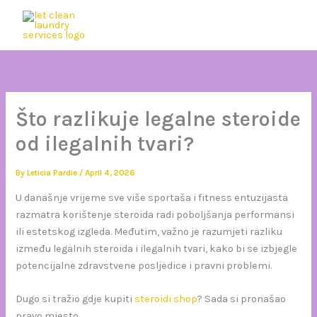
Skip
to
SIGN IN
content
Što razlikuje legalne steroide
od ilegalnih tvari?
By
Leticia Pardie
/
April 4, 2026
U današnje vrijeme sve više sportaša i fitness entuzijasta
razmatra korištenje steroida radi poboljšanja performansi
ili estetskog izgleda. Međutim, važno je razumjeti razliku
između legalnih steroida i ilegalnih tvari, kako bi se izbjegle
potencijalne zdravstvene posljedice i pravni problemi.
Dugo si tražio gdje kupiti
steroidi shop
? Sada si pronašao
pravo mjesto.