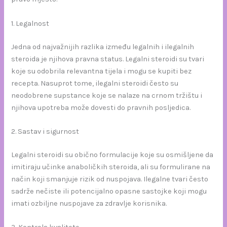
1. Legalnost
Jedna od najvažnijih razlika između legalnih i ilegalnih
steroida je njihova pravna status. Legalni steroidi su tvari
koje su odobrila relevantna tijela i mogu se kupiti bez
recepta. Nasuprot tome, ilegalni steroidi često su
neodobrene supstance koje se nalaze na crnom tržištu i
njihova upotreba može dovesti do pravnih posljedica.
2. Sastav i sigurnost
Legalni steroidi su obično formulacije koje su osmišljene da
imitiraju učinke anaboličkih steroida, ali su formulirane na
način koji smanjuje rizik od nuspojava. Ilegalne tvari često
sadrže nečiste ili potencijalno opasne sastojke koji mogu
imati ozbiljne nuspojave za zdravlje korisnika.