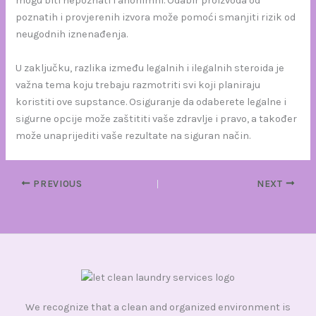
mogu biti nepoznati i anonimni. Odabir proizvoda od
poznatih i provjerenih izvora može pomoći smanjiti rizik od
neugodnih iznenađenja.
U zaključku, razlika između legalnih i ilegalnih steroida je
važna tema koju trebaju razmotriti svi koji planiraju
koristiti ove supstance. Osiguranje da odaberete legalne i
sigurne opcije može zaštititi vaše zdravlje i pravo, a također
može unaprijediti vaše rezultate na siguran način.
PREVIOUS
NEXT
We recognize that a clean and organized environment is