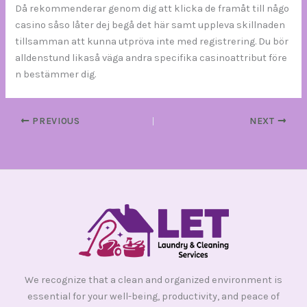
Då rekommenderar genom dig att klicka de framåt till någo
casino såso låter dej begå det här samt uppleva skillnaden
tillsamman att kunna utpröva inte med registrering. Du bör
alldenstund likaså väga andra specifika casinoattribut före
n bestämmer dig.
PREVIOUS
NEXT
We recognize that a clean and organized environment is
essential for your well-being, productivity, and peace of