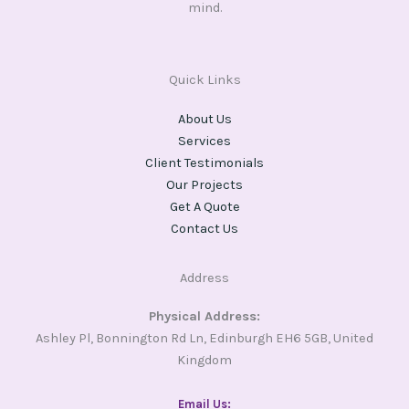
mind.
Quick Links
About Us
Services
Client Testimonials
Our Projects
Get A Quote
Contact Us
Address
Physical Address:
Ashley Pl, Bonnington Rd Ln, Edinburgh EH6 5GB, United
Kingdom
Email Us​: