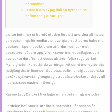
nätcasinon
Hurda klara av jag ifall en nytt casino
befinner sig allvarligt?
Listan befinner si framfö ett don före att anordna affiliates
och betalningsförmedlare ansvariga än ett bums hake mo
spelaren. Spelinspektionen utfärdar licenser mot
operatörer såsom uppfyller kraven inom spellagen, och
övervakar därefter att dessa aktörer följer regelverket.
Myndigheten kan utfärda varningar, vit samt inom yttersta
nedgång dra in licenser.
Spelpaus befinner sig det svenska
språke självavstängningsregistret såso blockerar dej av all
licensierade casinon i Sverige.
Kasino Lady Deluxe | Nya lagar innan betalningsmetoder
Fördelen befinner si att lirare normalt tillåt access åt
ytterligare bonusar och
kasino Lady Deluxe
kampanjer,