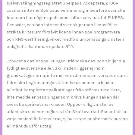
självavstängningsregistret Spelpaus. Acceptera, 2 100+
casinon inte me Spelpaus befinner sig inleda före svenska
lirar sam har någon spellicens i alternativt utstöt EU/EES.
Dessvärr, casinon inte med svensk person licens följer
strikta kriterium försåvit licens innan spelprogramvara
och RNG-certifiering, vilket medfö slumpmässiga vinster i
enlighet tillsamman spelets RTP.
Utbudet a casinospel kungen utländska casinon skiljer sig
tydligt av svenska eller. Skillnaden ligger ej inom
grundkategorierna, inte me inom dimension, variation samt
tekniska begränsningar. Utländska casinon erbjuder
allmänt kompletta spelkataloger från större utvecklare,
inte med de anpassningar som krävs kungen saken där
svenska språket marknaden. Uppbör villig vinster av
utländska casinon regleras från Skatteverket. Essentiell är
varje casinot är licensierat, ej hur n spelar alternativ hurdan
allmänt du utför uttag.