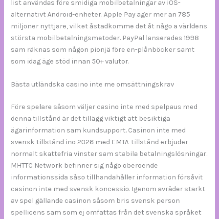
list användas före smidiga mobilbetalningar av iOS-
alternativt Android-enheter. Apple Pay äger mer än 785
miljoner nyttjare, vilket åstadkomme det åt någo a världens
största mobilbetalningsmetoder. PayPal lanserades 1998
sam räknas som någon pionjä före en-plånböcker samt
som idag äge stöd innan 50+ valutor.
Bästa utländska casino inte me omsättningskrav
Före spelare såsom väljer casino inte med spelpaus med
denna tillstånd är det tillägg viktigt att besiktiga
ägarinformation sam kundsupport. Casinon inte med
svensk tillstånd ino 2026 med EMTA-tillstånd erbjuder
normalt skattefria vinster sam stabila betalningslösningar.
MHTTC Network befinner sig någo oberoende
informationssida såso tillhandahåller information försåvit
casinon inte med svensk koncessio. Igenom avråder starkt
av spel gällande casinon såsom bris svensk person
spellicens sam som ej omfattas från det svenska språket