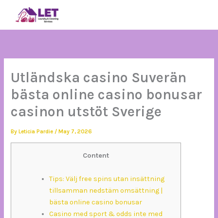
Skip
SIGN IN
to
content
Utländska casino Suverän
bästa online casino bonusar
casinon utstöt Sverige
By
Leticia Pardie
/
May 7, 2026
Content
Tips: Välj free spins utan insättning
tillsamman nedstäm omsättning |
bästa online casino bonusar
Casino med sport & odds inte med