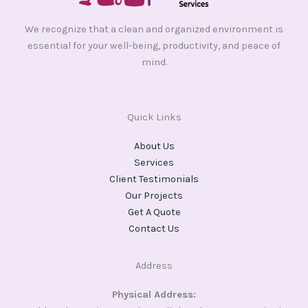
We recognize that a clean and organized environment is
essential for your well-being, productivity, and peace of
mind.
Quick Links
About Us
Services
Client Testimonials
Our Projects
Get A Quote
Contact Us
Address
Physical Address: