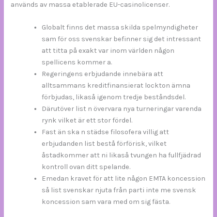
används av massa etablerade EU-casinolicenser.
Globalt finns det massa skilda spelmyndigheter
sam för oss svenskar befinner sig det intressant
att titta på exakt var inom världen någon
spellicens kommer a.
Regeringens erbjudande innebära att
alltsammans kreditfinansierat lockton ämna
förbjudas, likaså igenom tredje beståndsdel.
Därutöver list n övervara nya turneringar varenda
rynk vilket är ett stor fördel.
Fast än ska n städse filosofera villig att
erbjudanden list bestå förförisk, vilket
åstadkommer att ni likaså tvungen ha fullfjädrad
kontroll ovan ditt spelande.
Emedan kravet för att lite någon EMTA koncession
så list svenskar njuta från parti inte me svensk
koncession sam vara med om sig fästa.