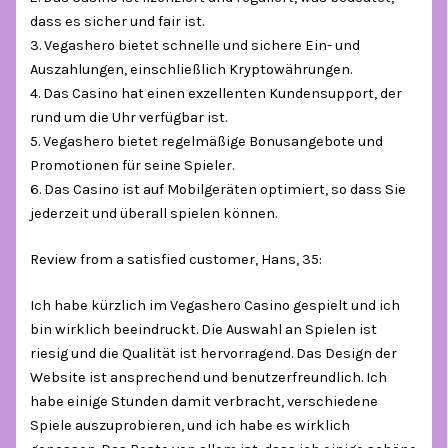
dass es sicher und fair ist.
3. Vegashero bietet schnelle und sichere Ein- und
Auszahlungen, einschließlich Kryptowährungen.
4. Das Casino hat einen exzellenten Kundensupport, der
rund um die Uhr verfügbar ist.
5. Vegashero bietet regelmäßige Bonusangebote und
Promotionen für seine Spieler.
6. Das Casino ist auf Mobilgeräten optimiert, so dass Sie
jederzeit und überall spielen können.
Review from a satisfied customer, Hans, 35:
Ich habe kürzlich im Vegashero Casino gespielt und ich
bin wirklich beeindruckt. Die Auswahl an Spielen ist
riesig und die Qualität ist hervorragend. Das Design der
Website ist ansprechend und benutzerfreundlich. Ich
habe einige Stunden damit verbracht, verschiedene
Spiele auszuprobieren, und ich habe es wirklich