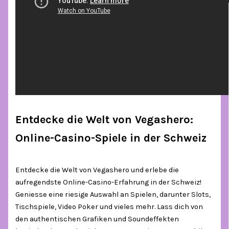
Entdecke die Welt von Vegashero:
Online-Casino-Spiele in der Schweiz
Entdecke die Welt von Vegashero und erlebe die
aufregendste Online-Casino-Erfahrung in der Schweiz!
Geniesse eine riesige Auswahl an Spielen, darunter Slots,
Tischspiele, Video Poker und vieles mehr. Lass dich von
den authentischen Grafiken und Soundeffekten