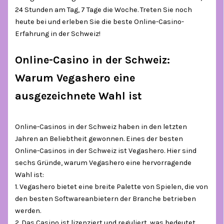
24 Stunden am Tag, 7 Tage die Woche. Treten Sie noch
heute bei und erleben Sie die beste Online-Casino-
Erfahrung in der Schweiz!
Online-Casino in der Schweiz:
Warum Vegashero eine
ausgezeichnete Wahl ist
Online-Casinos in der Schweiz haben in den letzten
Jahren an Beliebtheit gewonnen. Eines der besten
Online-Casinos in der Schweiz ist Vegashero. Hier sind
sechs Gründe, warum Vegashero eine hervorragende
Wahl ist:
1. Vegashero bietet eine breite Palette von Spielen, die von
den besten Softwareanbietern der Branche betrieben
werden.
2. Das Casino ist lizenziert und reguliert, was bedeutet,