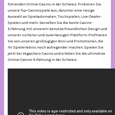
führenden Online-Casino in der Schweiz. Probieren Sie
unsere Top-Casinospiele aus, darunter eine riesige
Auswahl an Spielautomaten, Tischspielen, Live-Dealer-
Spielen und mehr. Genießen Sie die beste Casino-
Erfahrung mit unserem benutzerfreundlichen Design und
unserer sicheren und zuverlässigen Plattform. Profitieren
Sie von unseren großzügigen Boni und Promotionen, die
Ihr Spielerlebnis noch aufregender machen. Spielen Sie
jetzt bei Vegashero Casino und erleben Sie die ultimative
Online-Casino-Erfahrung in der Schweiz.