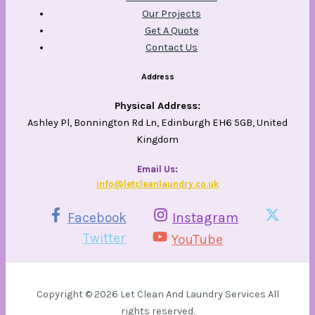
Our Projects
Get A Quote
Contact Us
Address
Physical Address:
Ashley Pl, Bonnington Rd Ln, Edinburgh EH6 5GB, United
Kingdom
Email Us​:
info@letcleanlaundry.co.uk
Facebook
Instagram
Twitter
YouTube
Copyright © 2026 Let Clean And Laundry Services All
rights reserved.