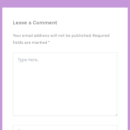
Leave a Comment
Your email address will not be published.
Required
fields are marked
*
Type
here..
Name