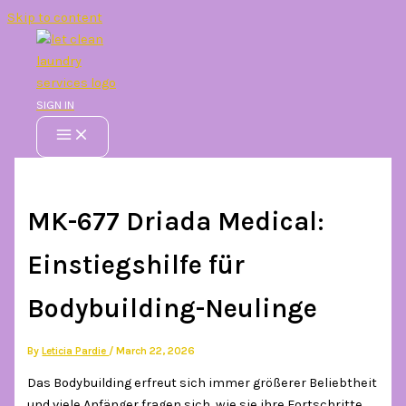
Skip to content
SIGN IN
MK-677 Driada Medical:
Einstiegshilfe für
Bodybuilding-Neulinge
By
Leticia Pardie
/
March 22, 2026
Das Bodybuilding erfreut sich immer größerer Beliebtheit
und viele Anfänger fragen sich, wie sie ihre Fortschritte