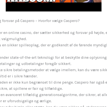
g forsvar på Caspero – Hvorfor vælge Caspero?
r en online casino, der sætter sikkerhed og forsvar på højde, 
k valgmulighed.
u en sikker spilleoplag, der er godkendt af de førende myndig
nder state-of-the-art teknologi for at beskytte dine oplysning
etalinger og udbetalinger foregår sikkert.
 sikre betalingsmetoder at vælge imellem, kan du være sikke
ltid er i sikre hænder.
den er ikke kun begrænset til dine penge. Caspero har også 
ikre, at spillene er fair og tilfældige.
en avanceret tilfældig generationsalgoritme, der sikrer, at all
er er uforudsigelige og ærlige.