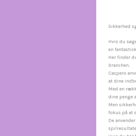
Sikkerhed o
Hvis du søge
en fantastis
Her finder d
branchen.
Caspero anve
at dine indb
Med en række
dine penge a
Men sikkerhe
fokus på at s
De anvender 
spilresultat