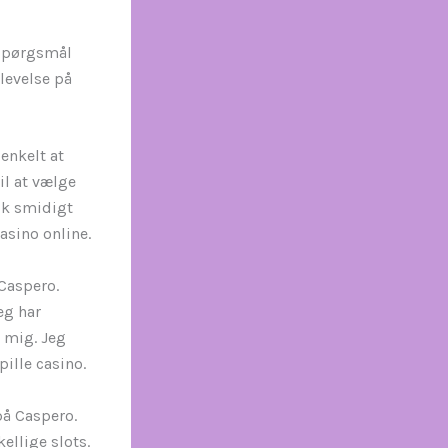
 spørgsmål
plevelse på
 enkelt at
il at vælge
gik smidigt
asino online.
 Caspero.
eg har
r mig. Jeg
pille casino.
på Caspero.
ellige slots.