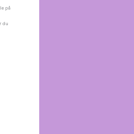
le på
r du