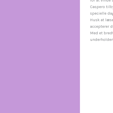
for at vinde
Caspero tilby
specielle da
Husk at læse
accepterer d
Med et bred
underholdend