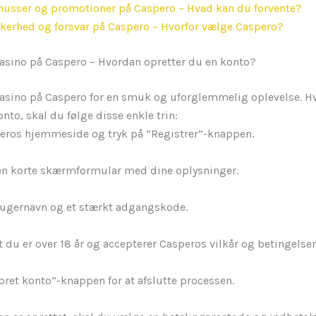
nusser og promotioner på Caspero – Hvad kan du forvente?
kerhed og forsvar på Caspero – Hvorfor vælge Caspero?
casino på Caspero – Hvordan opretter du en konto?
casino på Caspero for en smuk og uforglemmelig oplevelse. Hv
nto, skal du følge disse enkle trin:
speros hjemmeside og tryk på “Registrer”-knappen.
den korte skærmformular med dine oplysninger.
brugernavn og et stærkt adgangskode.
at du er over 18 år og accepterer Casperos vilkår og betingelser
Opret konto”-knappen for at afslutte processen.