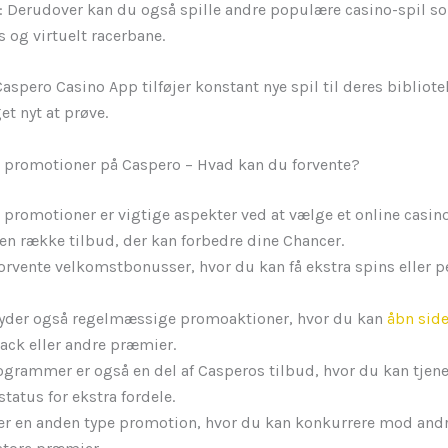
l: Derudover kan du også spille andre populære casino-spil s
s og virtuelt racerbane.
Caspero Casino App tilføjer konstant nye spil til deres bibliote
et nyt at prøve.
 promotioner på Caspero – Hvad kan du forvente?
promotioner er vigtige aspekter ved at vælge et online casin
en række tilbud, der kan forbedre dine Chancer.
orvente velkomstbonusser, hvor du kan få ekstra spins eller p
byder også regelmæssige promoaktioner, hvor du kan
åbn sid
ack eller andre præmier.
ogrammer er også en del af Casperos tilbud, hvor du kan tjen
tatus for ekstra fordele.
er en anden type promotion, hvor du kan konkurrere mod andr