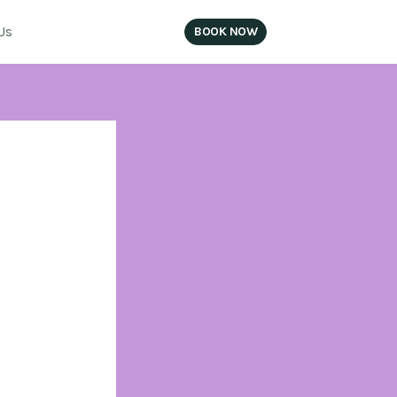
Us
BOOK NOW
SIGN IN