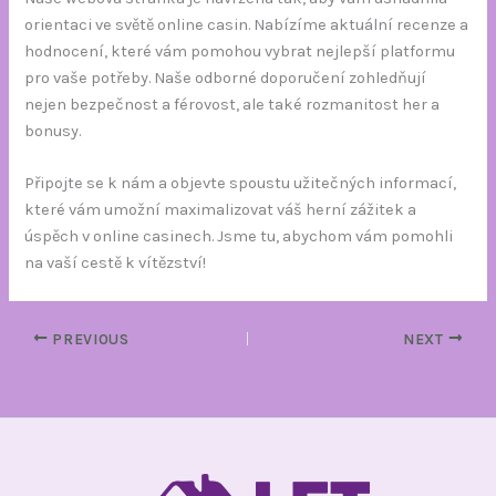
orientaci ve světě online casin. Nabízíme aktuální recenze a
hodnocení, které vám pomohou vybrat nejlepší platformu
pro vaše potřeby. Naše odborné doporučení zohledňují
nejen bezpečnost a férovost, ale také rozmanitost her a
bonusy.
Připojte se k nám a objevte spoustu užitečných informací,
které vám umožní maximalizovat váš herní zážitek a
úspěch v online casinech. Jsme tu, abychom vám pomohli
na vaší cestě k vítězství!
PREVIOUS
NEXT