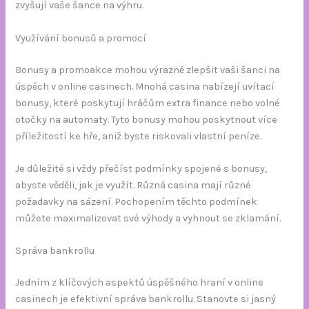
zvyšují vaše šance na výhru.
Využívání bonusů a promocí
Bonusy a promoakce mohou výrazně zlepšit vaši šanci na
úspěch v online casinech. Mnohá casina nabízejí uvítací
bonusy, které poskytují hráčům extra finance nebo volné
otočky na automaty. Tyto bonusy mohou poskytnout více
příležitostí ke hře, aniž byste riskovali vlastní peníze.
Je důležité si vždy přečíst podmínky spojené s bonusy,
abyste věděli, jak je využít. Různá casina mají různé
požadavky na sázení. Pochopením těchto podmínek
můžete maximalizovat své výhody a vyhnout se zklamání.
Správa bankrollu
Jedním z klíčových aspektů úspěšného hraní v online
casinech je efektivní správa bankrollu. Stanovte si jasný