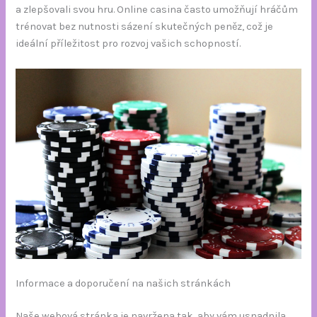
a zlepšovali svou hru. Online casina často umožňují hráčům
trénovat bez nutnosti sázení skutečných peněz, což je
ideální příležitost pro rozvoj vašich schopností.
Informace a doporučení na našich stránkách
Naše webová stránka je navržena tak, aby vám usnadnila