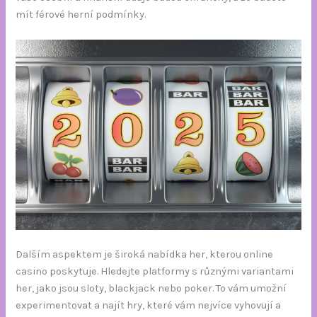
mít férové herní podmínky.
Dalším aspektem je široká nabídka her, kterou online
casino poskytuje. Hledejte platformy s různými variantami
her, jako jsou sloty, blackjack nebo poker. To vám umožní
experimentovat a najít hry, které vám nejvíce vyhovují a