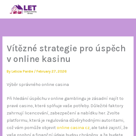
Skip
SIGN IN
to
content
Vítězné strategie pro úspěch
v online kasinu
By
Leticia Pardie
/
February 27, 2026
Výběr správného online casina
Při hledání úspěchu v online gamblingu je zásadní najít to
pravé casino, které splňuje vaše potřeby. Důležité faktory
zahrnují licencování, zabezpečení a nabídku her. Zvolte
platformu, která je regulována důvěryhodnými autoritami,
což vám pomůže objevit
online casina cz
, ale také zajistí, že
vaše osobní a finanční údaje budou chráněny, a že budete