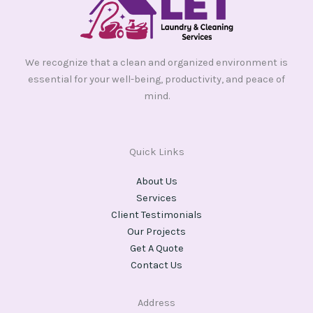
We recognize that a clean and organized environment is
essential for your well-being, productivity, and peace of
mind.
Quick Links
About Us
Services
Client Testimonials
Our Projects
Get A Quote
Contact Us
Address