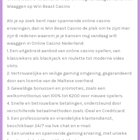
Waaggen op Win Beast Casino
Als je op zoek bent naar spannende online casino
ervaringen, dan is Win Beast Casino de plek om te zijn! Hier
zijn 6 redenen waarom je je kansen nog vandaag wilt
waaggen in Online Casino Nederland:
1. Een uitgebreid aanbod van online casino spellen, van
klassiekers als blackjack en roulette tot moderne video
slots.
2. Vertrouwelijke en veilige gaming omgeving, gegarandeerd
door een licentie van de Maltese overheid.
3. Geweldige bonussen en promoties, zoals een
welkomstbonus van 100% tot €200 voor nieuwe spelers.
4. Snelle en betrouwbare betalingen, ondersteund door
verschillende betaalmethoden zoals iDeal en Creditcard.
5. Een professionele en vriendelijke klantendienst,
beschikbaar 24/7 via live chat en e-mail.
6. Een unieke en spannende gaming ervaring, met unieke