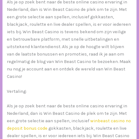
Als je op zoek bent naar de beste online casino ervaring in
Nederland, dan is Win Beast Casino de plek om te zijn. Met
een grote selectie aan spellen, inclusief gokkasten,
blackjack, roulette en live dealer spellen, is er voor iedereen
iets bij. Win Beast Casino is tevens bekend om zijn veilige
en betrouwbare platform, met snelle uitbetalingen en
uitstekend klantendienst. Als je op de hoogte wilt blijven
van de laatste bonussen en promoties, raad ik je aan om
regelmatig de blog van Win Beast Casino te bezoeken. Maak
nu nog je account aan en ontdek de wereld van Win Beast
Casino!
Vertaling:
Als je op zoek bent naar de beste online casino ervaring in
Nederland, dan is Win Beast Casino de plek om te zijn. Met
een grote selectie aan spellen, inclusief
winbeast casino no
deposit bonus code
gokkasten, blackjack, roulette en live
dealer spellen, is er voor iedereen iets bij. Win Beast Casino