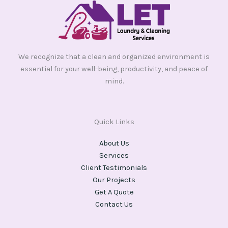
We recognize that a clean and organized environment is
essential for your well-being, productivity, and peace of
mind.
Quick Links
About Us
Services
Client Testimonials
Our Projects
Get A Quote
Contact Us