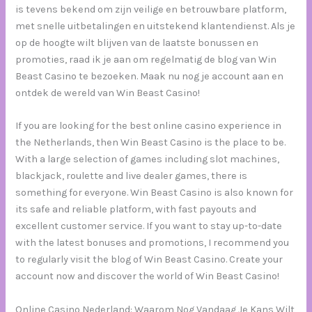
is tevens bekend om zijn veilige en betrouwbare platform,
met snelle uitbetalingen en uitstekend klantendienst. Als je
op de hoogte wilt blijven van de laatste bonussen en
promoties, raad ik je aan om regelmatig de blog van Win
Beast Casino te bezoeken. Maak nu nog je account aan en
ontdek de wereld van Win Beast Casino!
If you are looking for the best online casino experience in
the Netherlands, then Win Beast Casino is the place to be.
With a large selection of games including slot machines,
blackjack, roulette and live dealer games, there is
something for everyone. Win Beast Casino is also known for
its safe and reliable platform, with fast payouts and
excellent customer service. If you want to stay up-to-date
with the latest bonuses and promotions, I recommend you
to regularly visit the blog of Win Beast Casino. Create your
account now and discover the world of Win Beast Casino!
Online Casino Nederland: Waarom Nog Vandaag Je Kans Wilt